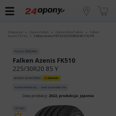
24opony.pl
Opony Falken
Opony letnie Falken
Falken
•
•
•
Azenis FK510
Falken Azenis FK510 225/30R20 85 Y XL FR
•
KLASA ŚREDNIA
Falken Azenis FK510
225/30R20 85 Y
MARKA KONCERNU
WZMOCNIENIE (XL)
RANT OCHRONNY (FR)
Data produkcji:
2022, produkcja: Japonia
LETNIA