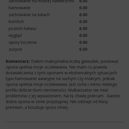
zachowanie na mokrej nawierzchni
6.00
hamowanie
6.00
zachowanie na łukach
6.00
komfort
6.00
poziom hałasu
6.00
wygląd
6.00
opory toczenia
6.00
zużycie
6.00
Komentarz:
Dałem maksymalna liczbę gwiazdek, ponieważ
opona spełnia moje oczekiwania. Nie mam co prawda
doświadczenia z tymi oponami w ekstremalnych sytuacjach
typu hamowanie awaryjne na suchym czy mokrym, jednak
opona spełnia moje oczekiwania. Jest cicha i mimo niskiego
profilu dobrze tłumi nierówności. Wulkanizator nie miał
problemów z jej wyważeniem. Na tę chwilę polecam - bardzo
dobra opona w cenie przystępnej. Nie odstaje od klasy
premium, a kosztuje sporo mniej.