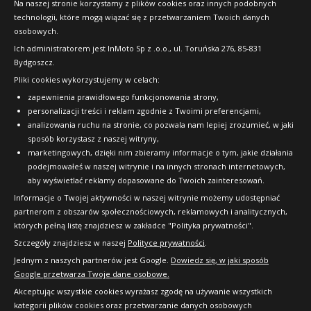
Na naszej stronie korzystamy z plików cookies oraz innych podobnych
technologii, które mogą wiązać się z przetwarzaniem Twoich danych
Raty
osobowych.
FAQ
Ich administratorem jest InMoto Sp z .o.o., ul. Toruńska 276, 85-831
Bydgoszcz.
Pliki cookies wykorzystujemy w celach:
OFICJALNY PARTNER
zapewnienia prawidłowego funkcjonowania strony,
personalizacji treści i reklam zgodnie z Twoimi preferencjami,
analizowania ruchu na stronie, co pozwala nam lepiej zrozumieć, w jaki
sposób korzystasz z naszej witryny,
marketingowych, dzięki nim zbieramy informacje o tym, jakie działania
podejmowałeś w naszej witrynie i na innych stronach internetowych,
aby wyświetlać reklamy dopasowane do Twoich zainteresowań.
Informacje o Twojej aktywności w naszej witrynie możemy udostępniać
partnerom z obszarów społecznościowych, reklamowych i analitycznych,
których pełną listę znajdziesz w zakładce "Polityka prywatności".
Szczegóły znajdziesz w naszej
Polityce prywatności
.
Jednym z naszych partnerów jest Google.
Dowiedz się, w jaki sposób
Google przetwarza Twoje dane osobowe.
Akceptując wszystkie cookies wyrażasz zgodę na używanie wszystkich
kategorii plików cookies oraz przetwarzanie danych osobowych