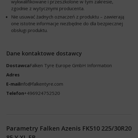
wykwalifikowane i przeszkolone w tym zakresie,
zgodnie z wytycznymi producenta.
Nie usuwać żadnych oznaczeń z produktu – zawierają
one istotne informacje niezbędne do dla bezpiecznej
obsługi produktu.
Dane kontaktowe dostawcy
Dostawca
Falken Tyre Europe GmbH Information
Adres
E-mail
info@falkentyre.com
Telefon
+496924752520
Parametry Falken Azenis FK510 225/30R20
85 Y XL FR