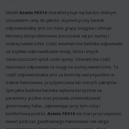
Model
Azenis FK510
charakteryzuje się bardzo dobrym
stosunkiem ceny do jakości. Asymetryczny bieżnik
odpowiedzialny jest za różne grupy osiągów i oferuje
kierowcy bezproblemowe poruszanie się po suchej i
mokrej nawierzchni. Część wewnętrzna bieżnika odpowiada
za szybkie odprowadzanie wody, błota i innych
zanieczyszczeń spod czoła opony. Zewnętrzna część
natomiast odpowiada za osiągi na suchej nawierzchni. Ta
część odpowiedzialna jest za kontrolę nad pojazdem w
trakcie hamowania, przyśpieszania lub ostrych zakrętów.
Specjalna budowa bieżnika wpływa korzystnie na
parametry jezdne oraz pozwala zminimalizować
generowany hałas, zapewniając przy tym cichą i
komfortową podróż.
Azenis FK510
nie traci przyczepności
nawet podczas gwałtownego hamowania i nie ulega
aquaplaningowi. Opona ma najwyższa ocenę „A” na