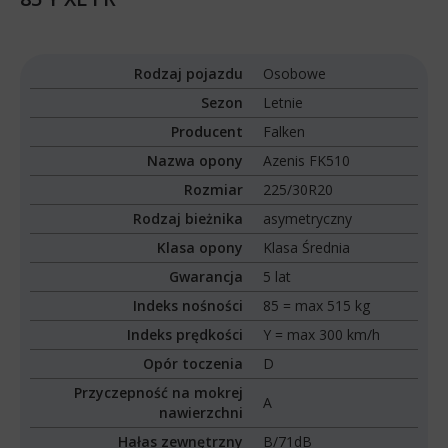
Rodzaj pojazdu
Osobowe
Sezon
Letnie
Producent
Falken
Nazwa opony
Azenis FK510
Rozmiar
225/30R20
Rodzaj bieżnika
asymetryczny
Klasa opony
Klasa Średnia
Gwarancja
5 lat
Indeks nośności
85 = max 515 kg
Indeks prędkości
Y = max 300 km/h
Opór toczenia
D
Przyczepność na mokrej
A
nawierzchni
Hałas zewnętrzny
B/71dB