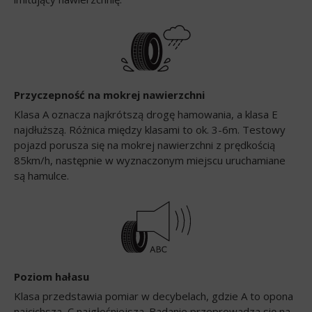
Przyczepność na mokrej nawierzchni
Klasa A oznacza najkrótszą drogę hamowania, a klasa E
najdłuższą. Różnica między klasami to ok. 3-6m. Testowy
pojazd porusza się na mokrej nawierzchni z prędkością
85km/h, następnie w wyznaczonym miejscu uruchamiane
są hamulce.
Poziom hałasu
Klasa przedstawia pomiar w decybelach, gdzie A to opona
najcichsza, C najgłośniejsza. Badanie przeprowadza się na