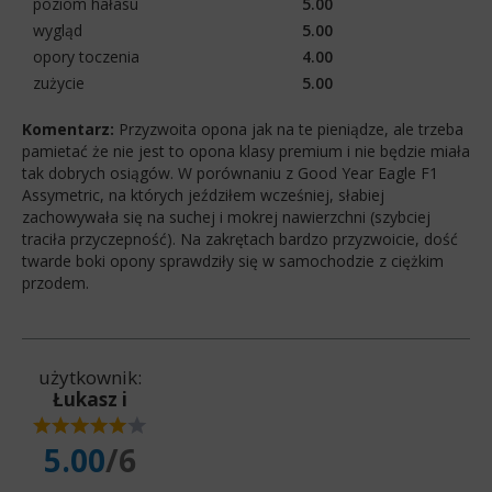
poziom hałasu
5.00
wygląd
5.00
opory toczenia
4.00
zużycie
5.00
Komentarz:
Przyzwoita opona jak na te pieniądze, ale trzeba
pamietać że nie jest to opona klasy premium i nie będzie miała
tak dobrych osiągów. W porównaniu z Good Year Eagle F1
Assymetric, na których jeździłem wcześniej, słabiej
zachowywała się na suchej i mokrej nawierzchni (szybciej
traciła przyczepność). Na zakrętach bardzo przyzwoicie, dość
twarde boki opony sprawdziły się w samochodzie z ciężkim
przodem.
użytkownik:
Łukasz i
5.00
/6