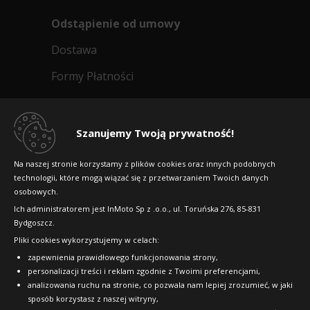
Odstąpienie od umowy
Dostawa
Formy Płatności
Regulamin sklepu
Dlaczego warto kupić w 24opony.pl
Szanujemy Twoją prywatność!
Konkursy i promocje
Na naszej stronie korzystamy z plików cookies oraz innych podobnych
technologii, które mogą wiązać się z przetwarzaniem Twoich danych
Raty
osobowych.
FAQ
Ich administratorem jest InMoto Sp z .o.o., ul. Toruńska 276, 85-831
Bydgoszcz.
Pliki cookies wykorzystujemy w celach:
OFICJALNY PARTNER
zapewnienia prawidłowego funkcjonowania strony,
personalizacji treści i reklam zgodnie z Twoimi preferencjami,
analizowania ruchu na stronie, co pozwala nam lepiej zrozumieć, w jaki
sposób korzystasz z naszej witryny,