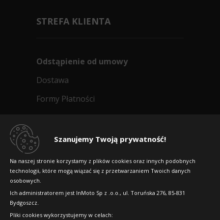
STREFA KLIENTA
Odstąpienie od umowy
Dostawa
Formy Płatności
Regulamin sklepu
Dlaczego warto kupić w 24opony.pl
Szanujemy Twoją prywatność!
Konkursy i promocje
Na naszej stronie korzystamy z plików cookies oraz innych podobnych
technologii, które mogą wiązać się z przetwarzaniem Twoich danych
Raty
osobowych.
FAQ
Ich administratorem jest InMoto Sp z .o.o., ul. Toruńska 276, 85-831
Bydgoszcz.
Pliki cookies wykorzystujemy w celach:
OFICJALNY PARTNER