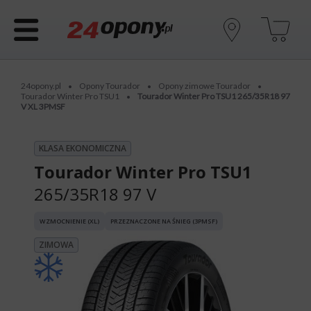
24opony.pl
Opony Tourador
Opony zimowe Tourador
•
•
•
Tourador Winter Pro TSU1
Tourador Winter Pro TSU1 265/35R18 97
•
V XL 3PMSF
KLASA EKONOMICZNA
Tourador Winter Pro TSU1
265/35R18 97 V
WZMOCNIENIE (XL)
PRZEZNACZONE NA ŚNIEG (3PMSF)
ZIMOWA