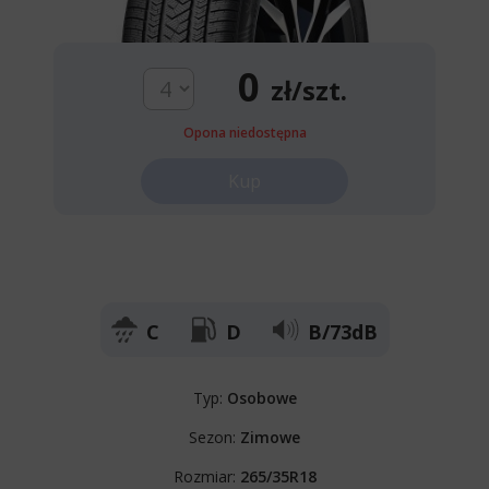
0
zł/szt.
Opona niedostępna
Kup
C
D
B/73dB
Typ:
Osobowe
Sezon:
Zimowe
Rozmiar:
265/35R18