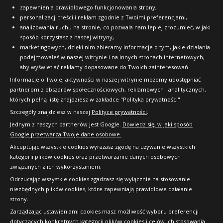
zapewnienia prawidłowego funkcjonowania strony,
personalizacji treści i reklam zgodnie z Twoimi preferencjami,
analizowania ruchu na stronie, co pozwala nam lepiej zrozumieć, w jaki
sposób korzystasz z naszej witryny,
marketingowych, dzięki nim zbieramy informacje o tym, jakie działania
podejmowałeś w naszej witrynie i na innych stronach internetowych,
aby wyświetlać reklamy dopasowane do Twoich zainteresowań.
Informacje o Twojej aktywności w naszej witrynie możemy udostępniać
partnerom z obszarów społecznościowych, reklamowych i analitycznych,
których pełną listę znajdziesz w zakładce "Polityka prywatności".
Szczegóły znajdziesz w naszej
Polityce prywatności
.
Jednym z naszych partnerów jest Google.
Dowiedz się, w jaki sposób
Google przetwarza Twoje dane osobowe.
Akceptując wszystkie cookies wyrażasz zgodę na używanie wszystkich
kategorii plików cookies oraz przetwarzanie danych osobowych
związanych z ich wykorzystaniem.
Odrzucając wszystkie cookies zgadzasz się wyłącznie na stosowanie
niezbędnych plików cookies, które zapewniają prawidłowe działanie
strony.
Copyright © 2010-2026 24opony.pl. Wszelkie
Zarządzając ustawieniami cookies masz możliwość wyboru preferencji
prawa zastrzeżone.
dotyczących konkretnych kategorii plików cookies i celów ich stosowania.