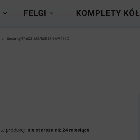
Y
FELGI
KOMPLETY KÓŁ
Security TR603 165/80R13 96/94 N C
•
ta produkcji:
nie starsza niż 24 miesiące