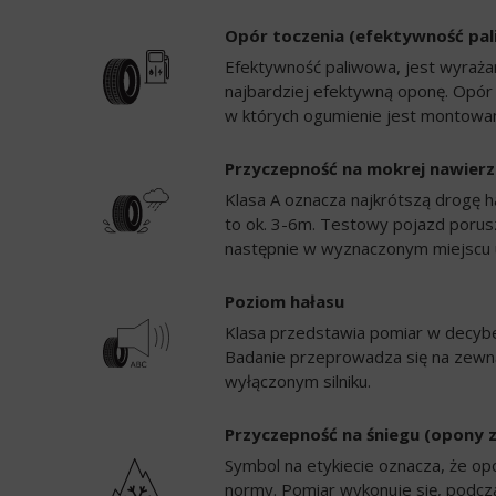
Opór toczenia (efektywność pa
Efektywność paliwowa, jest wyrażan
najbardziej efektywną oponę. Opór
w których ogumienie jest montowan
Przyczepność na mokrej nawierz
Klasa A oznacza najkrótszą drogę h
to ok. 3-6m. Testowy pojazd porusz
następnie w wyznaczonym miejscu 
Poziom hałasu
Klasa przedstawia pomiar w decybela
Badanie przeprowadza się na zewną
wyłączonym silniku.
Przyczepność na śniegu (opony 
Symbol na etykiecie oznacza, że op
normy. Pomiar wykonuje się, podc