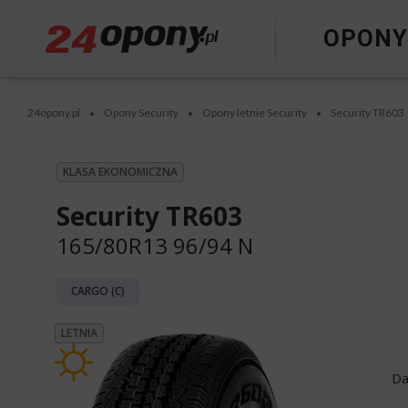
OPON
24opony.pl
Opony Security
Opony letnie Security
Security TR603
•
•
•
KLASA EKONOMICZNA
Security TR603
165/80R13 96/94 N
CARGO (C)
LETNIA
Da