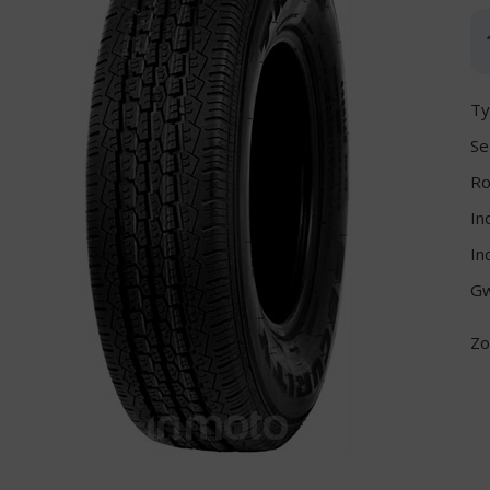
Ty
Se
Ro
In
In
Gw
Zo