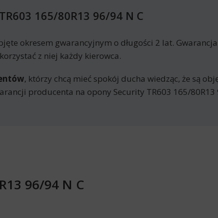
 TR603 165/80R13 96/94 N C
bjęte okresem gwarancyjnym o długości 2 lat. Gwarancj
orzystać z niej każdy kierowca.
mentów
, którzy chcą mieć spokój ducha wiedząc, że są ob
rancji producenta na opony Security TR603 165/80R13 
0R13 96/94 N C