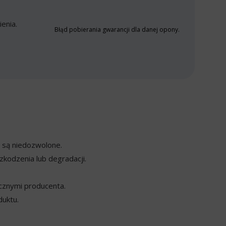
enia.
Błąd pobierania gwarancji dla danej opony.
y są niedozwolone.
kodzenia lub degradacji.
cznymi producenta.
duktu.