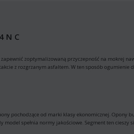
4 N C
y zapewnić zoptymalizowaną przyczepność na mokrej nawi
akcie z rozgrzanym asfaltem. W ten sposób ogumienie du
pony pochodzące od marki klasy ekonomicznej. Opony b
y model spełnia normy jakościowe. Segment ten cieszy 