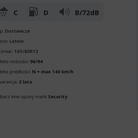
C
D
B/72dB
p:
Dostawcze
zon:
Letnie
zmiar:
165/80R13
deks nośności:
96/94
deks prędkości:
N = max 140 km/h
arancja:
2 lata
bacz inne opony marki
Security