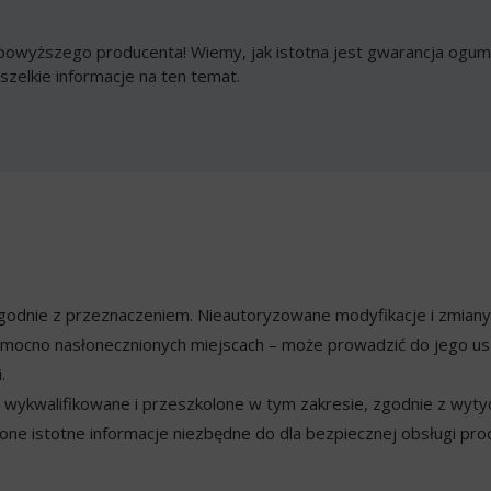
owyższego producenta! Wiemy, jak istotna jest gwarancja ogumi
szelkie informacje na ten temat.
ezgodnie z przeznaczeniem. Nieautoryzowane modyfikacje i zmian
mocno nasłonecznionych miejscach – może prowadzić do jego usz
.
ykwalifikowane i przeszkolone w tym zakresie, zgodnie z wyty
ne istotne informacje niezbędne do dla bezpiecznej obsługi pro