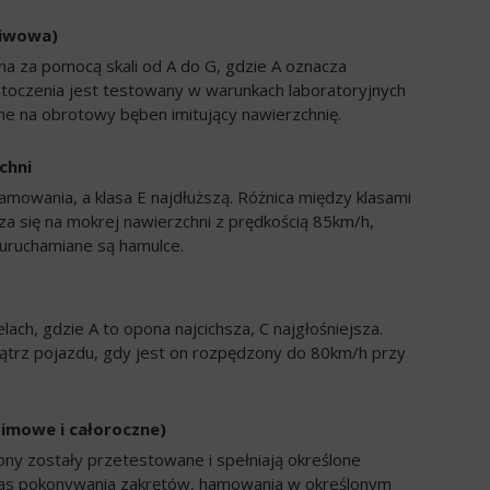
liwowa)
a za pomocą skali od A do G, gdzie A oznacza
 toczenia jest testowany w warunkach laboratoryjnych
e na obrotowy bęben imitujący nawierzchnię.
chni
amowania, a klasa E najdłuższą. Różnica między klasami
a się na mokrej nawierzchni z prędkością 85km/h,
uruchamiane są hamulce.
ch, gdzie A to opona najcichsza, C najgłośniejsza.
trz pojazdu, gdy jest on rozpędzony do 80km/h przy
zimowe i całoroczne)
ony zostały przetestowane i spełniają określone
zas pokonywania zakrętów, hamowania w określonym