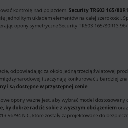
hować kontrolę nad pojazdem.
Security TR603 165/80R1
 się jednolitym układem elementów na całej szerokości. Sp
ierając opony symetryczne Security TR603 165/80R13 96
e, odpowiadając za około jedną trzecią światowej produk
nie międzynarodowej i zaczynają konkurować z bardziej z
my i są dostępne w przystępnej cenie
.
nowe opony ważne jest, aby wybrać model dostosowany
, by dobrze radzić sobie z wyższym obciążeniem
oraz
13 96/94 N C, które zostały zaprojektowane do bezpiecz