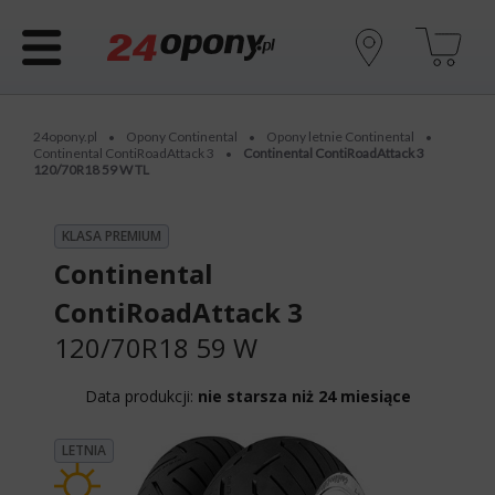
24opony.pl
Opony Continental
Opony letnie Continental
•
•
•
Continental ContiRoadAttack 3
Continental ContiRoadAttack 3
•
120/70R18 59 W TL
KLASA PREMIUM
Continental
ContiRoadAttack 3
120/70R18 59 W
Data produkcji:
nie starsza niż 24 miesiące
LETNIA