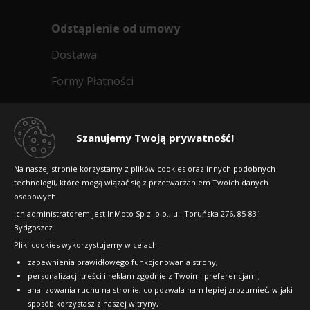
Odstąpienie od umowy
Dostawa
Formy Płatności
Regulamin sklepu
Dlaczego warto kupić w 24opony.pl
Szanujemy Twoją prywatność!
Konkursy i promocje
Na naszej stronie korzystamy z plików cookies oraz innych podobnych
technologii, które mogą wiązać się z przetwarzaniem Twoich danych
Raty
osobowych.
FAQ
Ich administratorem jest InMoto Sp z .o.o., ul. Toruńska 276, 85-831
Bydgoszcz.
Pliki cookies wykorzystujemy w celach:
OFICJALNY PARTNER
zapewnienia prawidłowego funkcjonowania strony,
personalizacji treści i reklam zgodnie z Twoimi preferencjami,
analizowania ruchu na stronie, co pozwala nam lepiej zrozumieć, w jaki
sposób korzystasz z naszej witryny,