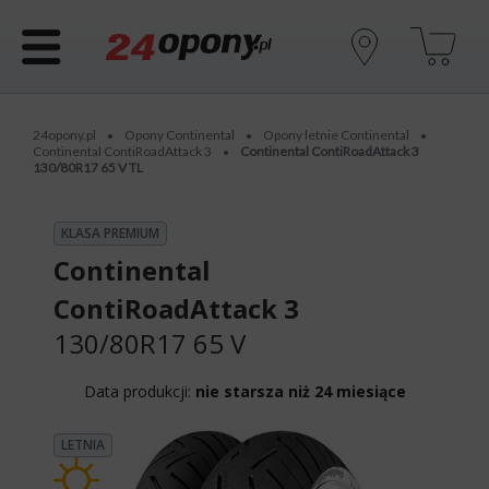
24opony.pl
Opony Continental
Opony letnie Continental
•
•
•
Continental ContiRoadAttack 3
Continental ContiRoadAttack 3
•
130/80R17 65 V TL
KLASA PREMIUM
Continental
ContiRoadAttack 3
130/80R17 65 V
Data produkcji:
nie starsza niż 24 miesiące
LETNIA