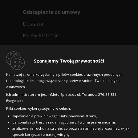
Odstąpienie od umowy
Dostawa
Formy Płatności
Regulamin sklepu
Dlaczego warto kupić w 24opony.pl
Szanujemy Twoją prywatność!
Konkursy i promocje
Na naszej stronie korzystamy z plików cookies oraz innych podobnych
technologii, które mogą wiązać się z przetwarzaniem Twoich danych
Raty
osobowych.
FAQ
Ich administratorem jest InMoto Sp z .o.o., ul. Toruńska 276, 85-831
Bydgoszcz.
Pliki cookies wykorzystujemy w celach:
OFICJALNY PARTNER
zapewnienia prawidłowego funkcjonowania strony,
personalizacji treści i reklam zgodnie z Twoimi preferencjami,
analizowania ruchu na stronie, co pozwala nam lepiej zrozumieć, w jaki
sposób korzystasz z naszej witryny,