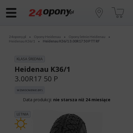
24opony.pl
Opony Heidenau
Opony letnie Heidenau
•
•
•
Heidenau K36/1
Heidenau K36/1 3.00R17 50 P TT RF
•
KLASA ŚREDNIA
Heidenau K36/1
3.00R17 50 P
WZMOCNIENIE (RF)
Data produkcji:
nie starsza niż 24 miesiące
LETNIA