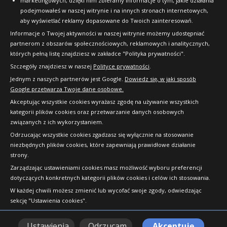
marketingowych, dzięki nim zbieramy informacje o tym, jakie działania
podejmowałeś w naszej witrynie i na innych stronach internetowych,
aby wyświetlać reklamy dopasowane do Twoich zainteresowań.
Informacje o Twojej aktywności w naszej witrynie możemy udostępniać
partnerom z obszarów społecznościowych, reklamowych i analitycznych,
których pełną listę znajdziesz w zakładce "Polityka prywatności".
Szczegóły znajdziesz w naszej
Polityce prywatności
.
Jednym z naszych partnerów jest Google.
Dowiedz się, w jaki sposób
Google przetwarza Twoje dane osobowe.
Akceptując wszystkie cookies wyrażasz zgodę na używanie wszystkich
kategorii plików cookies oraz przetwarzanie danych osobowych
związanych z ich wykorzystaniem.
Odrzucając wszystkie cookies zgadzasz się wyłącznie na stosowanie
niezbędnych plików cookies, które zapewniają prawidłowe działanie
strony.
Copyright © 2010-2026 24opony.pl. Wszelkie
Zarządzając ustawieniami cookies masz możliwość wyboru preferencji
prawa zastrzeżone.
dotyczących konkretnych kategorii plików cookies i celów ich stosowania.
W każdej chwili możesz zmienić lub wycofać swoje zgody, odwiedzając
sekcję "Ustawienia cookies".
Ustawienia
Odrzucam
Akceptuję