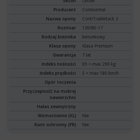
Sezon
Letnie
Producent
Continental
Nazwa opony
ContiTrailAttack 3
Rozmiar
130/80-17
Rodzaj bieżnika
kierunkowy
Klasa opony
Klasa Premium
Gwarancja
7 lat
Indeks nośności
65 = max 290 kg
Indeks prędkości
S = max 180 km/h
Opór toczenia
Przyczepność na mokrej
nawierzchni
Hałas zewnętrzny
Wzmocnienie (XL)
Nie
Rant ochronny (FR)
Nie