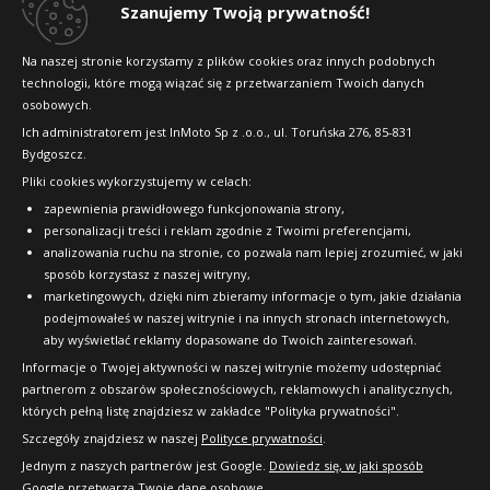
Dlaczego warto kupić w 24opony.pl
Szanujemy Twoją prywatność!
Konkursy i promocje
Na naszej stronie korzystamy z plików cookies oraz innych podobnych
technologii, które mogą wiązać się z przetwarzaniem Twoich danych
Raty
osobowych.
FAQ
Ich administratorem jest InMoto Sp z .o.o., ul. Toruńska 276, 85-831
Bydgoszcz.
Pliki cookies wykorzystujemy w celach:
OFICJALNY PARTNER
zapewnienia prawidłowego funkcjonowania strony,
personalizacji treści i reklam zgodnie z Twoimi preferencjami,
analizowania ruchu na stronie, co pozwala nam lepiej zrozumieć, w jaki
sposób korzystasz z naszej witryny,
marketingowych, dzięki nim zbieramy informacje o tym, jakie działania
podejmowałeś w naszej witrynie i na innych stronach internetowych,
aby wyświetlać reklamy dopasowane do Twoich zainteresowań.
Informacje o Twojej aktywności w naszej witrynie możemy udostępniać
partnerom z obszarów społecznościowych, reklamowych i analitycznych,
których pełną listę znajdziesz w zakładce "Polityka prywatności".
Szczegóły znajdziesz w naszej
Polityce prywatności
.
Jednym z naszych partnerów jest Google.
Dowiedz się, w jaki sposób
Google przetwarza Twoje dane osobowe.