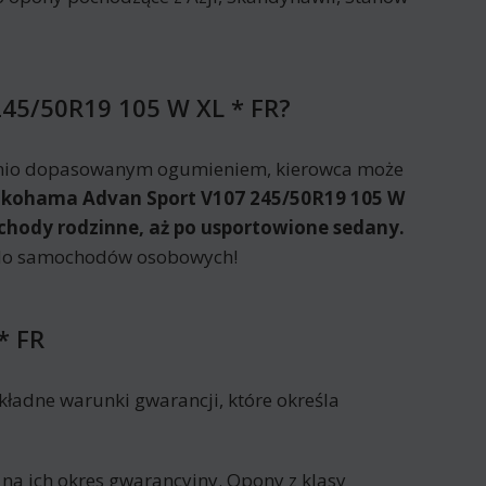
245/50R19 105 W XL * FR?
dnio dopasowanym ogumieniem, kierowca może
kohama Advan Sport V107 245/50R19 105 W
ochody rodzinne, aż po usportowione sedany.
e do samochodów osobowych!
* FR
ładne warunki gwarancji, które określa
 na ich okres gwarancyjny. Opony z klasy