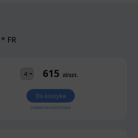
* FR
615
zł/szt.
Do koszyka
DARMOWA DOSTAWA