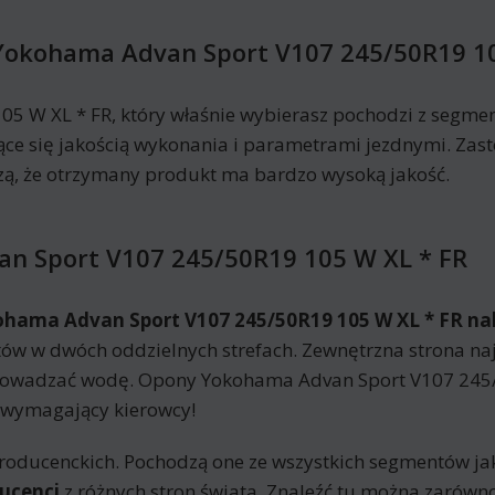
Yokohama Advan Sport V107 245/50R19 10
 W XL * FR, który właśnie wybierasz pochodzi z segme
jące się jakością wykonania i parametrami jezdnymi. Zas
, że otrzymany produkt ma bardzo wysoką jakość.
an Sport V107 245/50R19 105 W XL * FR
ohama Advan Sport V107 245/50R19 105 W XL * FR n
ów w dwóch oddzielnych strefach. Zewnętrzna strona naj
rowadzać wodę. Opony Yokohama Advan Sport V107 245/
ą wymagający kierowcy!
roducenckich. Pochodzą one ze wszystkich segmentów jak
ucenci
z różnych stron świata. Znaleźć tu można zarówn