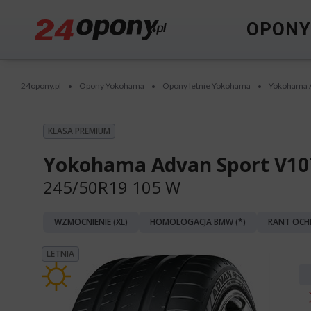
OPON
24opony.pl
Opony Yokohama
Opony letnie Yokohama
Yokohama 
•
•
•
KLASA PREMIUM
Yokohama Advan Sport V10
245/50R19 105 W
WZMOCNIENIE (XL)
HOMOLOGACJA BMW (*)
RANT OCH
LETNIA