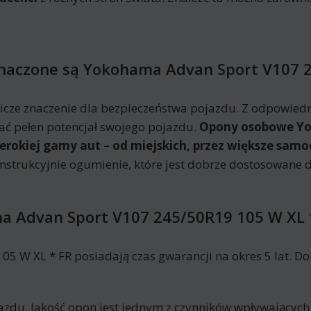
znaczone są Yokohama Advan Sport V107 
ze znaczenie dla bezpieczeństwa pojazdu. Z odpowie
ać pełen potencjał swojego pojazdu.
Opony osobowe Yo
zerokiej gamy aut – od miejskich, przez większe sam
onstrukcyjnie ogumienie, które jest dobrze dostosowan
 Advan Sport V107 245/50R19 105 W XL 
W XL * FR posiadają czas gwarancji na okres 5 lat. Dok
azdu. Jakość opon jest jednym z czynników wpływających