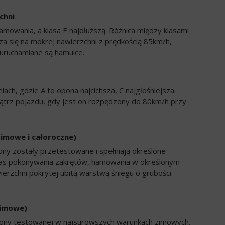
chni
amowania, a klasa E najdłuższą. Różnica między klasami
a się na mokrej nawierzchni z prędkością 85km/h,
uruchamiane są hamulce.
ch, gdzie A to opona najcichsza, C najgłośniejsza.
trz pojazdu, gdy jest on rozpędzony do 80km/h przy
zimowe i całoroczne)
ony zostały przetestowane i spełniają określone
zas pokonywania zakrętów, hamowania w określonym
ierzchni pokrytej ubitą warstwą śniegu o grubości
zimowe)
opony testowanej w najsurowszych warunkach zimowych.