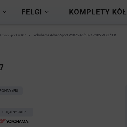
Y
FELGI
KOMPLETY KÓŁ
Advan Sport V107
Yokohama Advan Sport V107 245/50R19 105 W XL * FR
•
7
RONNY (FR)
OFICJALNY SKLEP