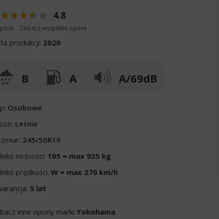
4.8
pinia
Zobacz wszystkie opinie
ta produkcji:
2020
B
A
A/69dB
p:
Osobowe
zon:
Letnie
zmiar:
245/50R19
deks nośności:
105 = max 925 kg
deks prędkości:
W = max 270 km/h
arancja:
5 lat
bacz inne opony marki
Yokohama