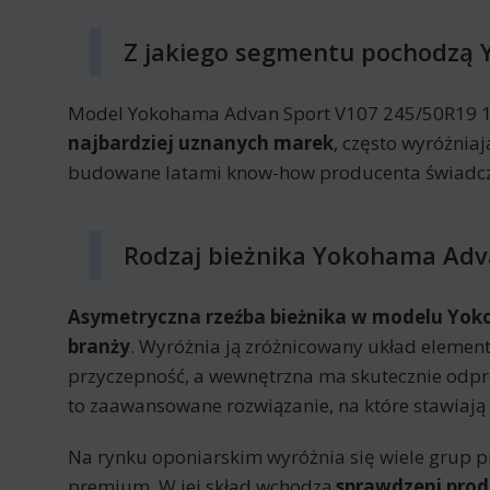
Z jakiego segmentu pochodzą 
Model Yokohama Advan Sport V107 245/50R19 105
najbardziej uznanych marek
, często wyróżnia
budowane latami know-how producenta świadczą
Rodzaj bieżnika Yokohama Adv
Asymetryczna rzeźba bieżnika w modelu Yok
branży
. Wyróżnia ją zróżnicowany układ element
przyczepność, a wewnętrzna ma skutecznie odp
to zaawansowane rozwiązanie, na które stawiaj
Na rynku oponiarskim wyróżnia się wiele grup p
premium. W jej skład wchodzą
sprawdzeni prod