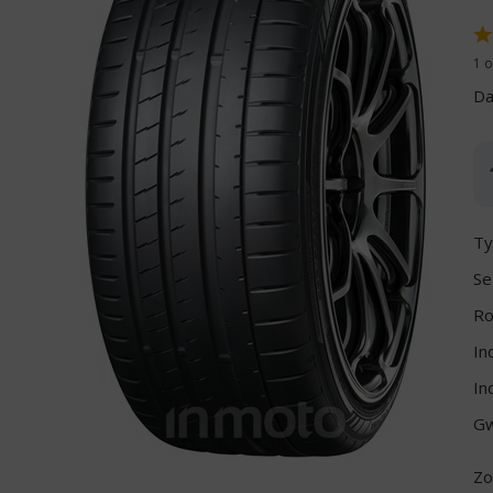
1 o
Da
Ty
Se
Ro
In
In
Gw
Zo