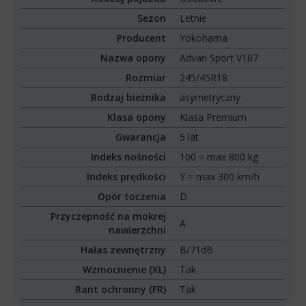
Sezon
Letnie
Producent
Yokohama
Nazwa opony
Advan Sport V107
Rozmiar
245/45R18
Rodzaj bieżnika
asymetryczny
Klasa opony
Klasa Premium
Gwarancja
5 lat
Indeks nośności
100 = max 800 kg
Indeks prędkości
Y = max 300 km/h
Opór toczenia
D
Przyczepność na mokrej
A
nawierzchni
Hałas zewnętrzny
B/71dB
Wzmocnienie (XL)
Tak
Rant ochronny (FR)
Tak