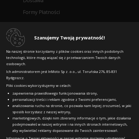
Dostawa
Formy Płatności
Regulamin sklepu
Dlaczego warto kupić w 24opony.pl
Szanujemy Twoją prywatność!
Konkursy i promocje
Na naszej stronie korzystamy z plików cookies oraz innych podobnych
technologii, które mogą wiązać się z przetwarzaniem Twoich danych
Raty
osobowych.
FAQ
Ich administratorem jest InMoto Sp z .o.o., ul. Toruńska 276, 85-831
Bydgoszcz.
Pliki cookies wykorzystujemy w celach:
OFICJALNY PARTNER
zapewnienia prawidłowego funkcjonowania strony,
personalizacji treści i reklam zgodnie z Twoimi preferencjami,
analizowania ruchu na stronie, co pozwala nam lepiej zrozumieć, w jaki
sposób korzystasz z naszej witryny,
marketingowych, dzięki nim zbieramy informacje o tym, jakie działania
podejmowałeś w naszej witrynie i na innych stronach internetowych,
aby wyświetlać reklamy dopasowane do Twoich zainteresowań.
Informacje o Twojej aktywności w naszej witrynie możemy udostępniać