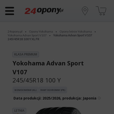
24opony.pl
Opony Yokohama
Opony letnie Yokohama
•
•
•
Yokohama Advan Sport V107
Yokohama Advan Sport V107
•
245/45R18 100 Y XL FR
KLASA PREMIUM
Yokohama Advan Sport
V107
245/45R18 100 Y
WZMOCNIENIE (XL)
RANT OCHRONNY (FR)
Data produkcji:
2025/2026, produkcja: Japonia
LETNIA