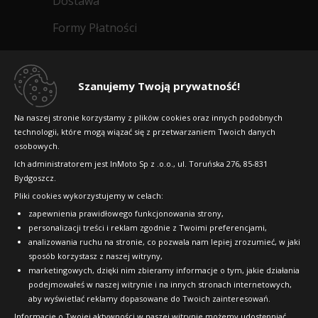
Dostawa
Formy Płatności
Regulamin sklepu
Dlaczego warto kupić w 24opony.pl
Szanujemy Twoją prywatność!
Konkursy i promocje
Na naszej stronie korzystamy z plików cookies oraz innych podobnych
technologii, które mogą wiązać się z przetwarzaniem Twoich danych
Raty
osobowych.
FAQ
Ich administratorem jest InMoto Sp z .o.o., ul. Toruńska 276, 85-831
Bydgoszcz.
Pliki cookies wykorzystujemy w celach:
OFICJALNY PARTNER
zapewnienia prawidłowego funkcjonowania strony,
personalizacji treści i reklam zgodnie z Twoimi preferencjami,
analizowania ruchu na stronie, co pozwala nam lepiej zrozumieć, w jaki
sposób korzystasz z naszej witryny,
marketingowych, dzięki nim zbieramy informacje o tym, jakie działania
podejmowałeś w naszej witrynie i na innych stronach internetowych,
aby wyświetlać reklamy dopasowane do Twoich zainteresowań.
Informacje o Twojej aktywności w naszej witrynie możemy udostępniać