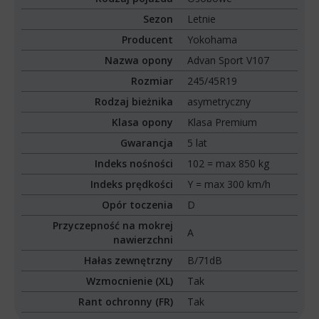
Sezon
Letnie
Producent
Yokohama
Nazwa opony
Advan Sport V107
Rozmiar
245/45R19
Rodzaj bieżnika
asymetryczny
Klasa opony
Klasa Premium
Gwarancja
5 lat
Indeks nośności
102 = max 850 kg
Indeks prędkości
Y = max 300 km/h
Opór toczenia
D
Przyczepność na mokrej
A
nawierzchni
Hałas zewnętrzny
B/71dB
Wzmocnienie (XL)
Tak
Rant ochronny (FR)
Tak