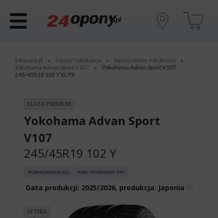
24opony.pl
Opony Yokohama
Opony letnie Yokohama
•
•
•
Yokohama Advan Sport V107
Yokohama Advan Sport V107
•
245/45R19 102 Y XL FR
KLASA PREMIUM
Yokohama Advan Sport
V107
245/45R19 102 Y
WZMOCNIENIE (XL)
RANT OCHRONNY (FR)
Data produkcji:
2025/2026, produkcja: Japonia
LETNIA