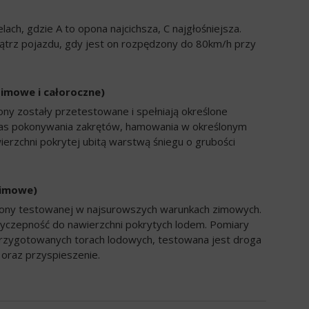
ch, gdzie A to opona najcichsza, C najgłośniejsza.
trz pojazdu, gdy jest on rozpędzony do 80km/h przy
zimowe i całoroczne)
ony zostały przetestowane i spełniają określone
zas pokonywania zakrętów, hamowania w określonym
ierzchni pokrytej ubitą warstwą śniegu o grubości
zimowe)
opony testowanej w najsurowszych warunkach zimowych.
yczepność do nawierzchni pokrytych lodem. Pomiary
rzygotowanych torach lodowych, testowana jest droga
oraz przyspieszenie.