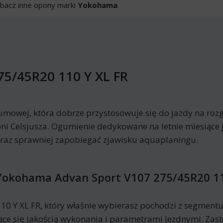
bacz inne opony marki
Yokohama
5/45R20 110 Y XL FR
umowej, która dobrze przystosowuje się do jazdy na rozg
ni Celsjusza. Ogumienie dedykowane na letnie miesiące 
oraz sprawniej zapobiegać zjawisku aquaplaningu.
Yokohama Advan Sport V107 275/45R20 11
 Y XL FR, który właśnie wybierasz pochodzi z segment
jące się jakością wykonania i parametrami jezdnymi. Zas