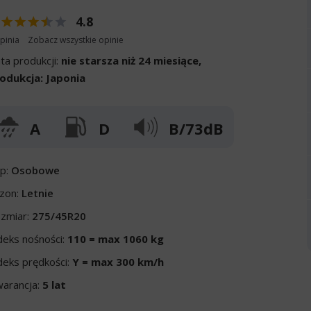
4.8
pinia
Zobacz wszystkie opinie
ta produkcji:
nie starsza niż 24 miesiące,
odukcja: Japonia
A
D
B/73dB
p:
Osobowe
zon:
Letnie
zmiar:
275/45R20
deks nośności:
110 = max 1060 kg
deks prędkości:
Y = max 300 km/h
arancja:
5 lat