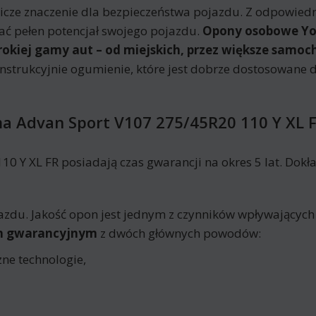
ze znaczenie dla bezpieczeństwa pojazdu. Z odpowie
ać pełen potencjał swojego pojazdu.
Opony osobowe Yo
erokiej gamy aut – od miejskich, przez większe samo
onstrukcyjnie ogumienie, które jest dobrze dostosowan
 Advan Sport V107 275/45R20 110 Y XL 
Y XL FR posiadają czas gwarancji na okres 5 lat. Dokła
azdu. Jakość opon jest jednym z czynników wpływających
em gwarancyjnym
z dwóch głównych powodów:
ne technologie,