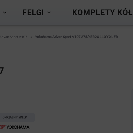
Y
FELGI
KOMPLETY KÓŁ
Advan Sport V107
Yokohama Advan Sport V107 275/45R20 110 Y XL FR
•
7
OFICJALNY SKLEP