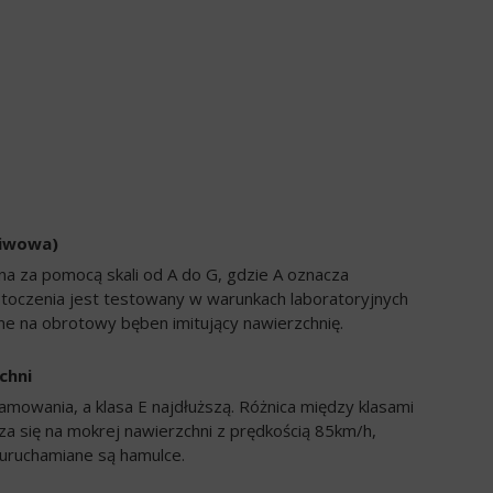
liwowa)
a za pomocą skali od A do G, gdzie A oznacza
 toczenia jest testowany w warunkach laboratoryjnych
e na obrotowy bęben imitujący nawierzchnię.
chni
amowania, a klasa E najdłuższą. Różnica między klasami
a się na mokrej nawierzchni z prędkością 85km/h,
uruchamiane są hamulce.