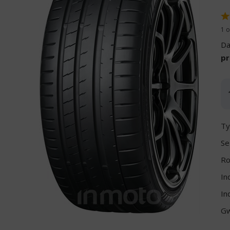
1 o
Da
pr
Ty
Se
Ro
In
In
Gw