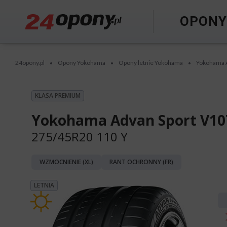
OPON
24opony.pl
Opony Yokohama
Opony letnie Yokohama
Yokohama 
•
•
•
KLASA PREMIUM
Yokohama Advan Sport V10
275/45R20 110 Y
WZMOCNIENIE (XL)
RANT OCHRONNY (FR)
LETNIA