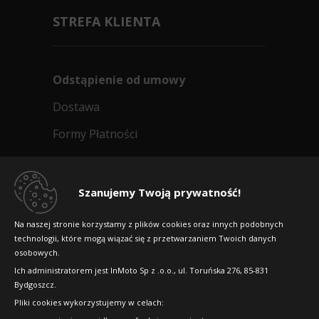
STREFA KLIENTA
Odstąpienie od umowy
Dostawa
Formy Płatności
Regulamin sklepu
Dlaczego warto kupić w 24opony.pl
Szanujemy Twoją prywatność!
Konkursy i promocje
Na naszej stronie korzystamy z plików cookies oraz innych podobnych
technologii, które mogą wiązać się z przetwarzaniem Twoich danych
Raty
osobowych.
FAQ
Ich administratorem jest InMoto Sp z .o.o., ul. Toruńska 276, 85-831
Bydgoszcz.
Pliki cookies wykorzystujemy w celach:
OFICJALNY PARTNER