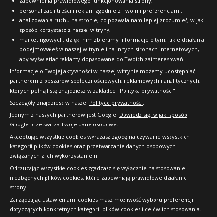
zapewnienia prawidłowego funkcjonowania strony,
personalizacji treści i reklam zgodnie z Twoimi preferencjami,
analizowania ruchu na stronie, co pozwala nam lepiej zrozumieć, w jaki
sposób korzystasz z naszej witryny,
marketingowych, dzięki nim zbieramy informacje o tym, jakie działania
podejmowałeś w naszej witrynie i na innych stronach internetowych,
aby wyświetlać reklamy dopasowane do Twoich zainteresowań.
Informacje o Twojej aktywności w naszej witrynie możemy udostępniać
partnerom z obszarów społecznościowych, reklamowych i analitycznych,
których pełną listę znajdziesz w zakładce "Polityka prywatności".
Szczegóły znajdziesz w naszej
Polityce prywatności
.
Jednym z naszych partnerów jest Google.
Dowiedz się, w jaki sposób
Google przetwarza Twoje dane osobowe.
Akceptując wszystkie cookies wyrażasz zgodę na używanie wszystkich
kategorii plików cookies oraz przetwarzanie danych osobowych
związanych z ich wykorzystaniem.
Odrzucając wszystkie cookies zgadzasz się wyłącznie na stosowanie
niezbędnych plików cookies, które zapewniają prawidłowe działanie
strony.
Copyright © 2010-2026 24opony.pl. Wszelkie
Zarządzając ustawieniami cookies masz możliwość wyboru preferencji
prawa zastrzeżone.
dotyczących konkretnych kategorii plików cookies i celów ich stosowania.