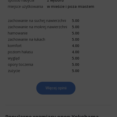
sposób nabycia
z wyboru
miejsce użytkowania
w mieście i poza miastem
zachowanie na suchej nawierzchni
5.00
zachowanie na mokrej nawierzchni
5.00
hamowanie
5.00
zachowanie na łukach
5.00
komfort
4.00
poziom hałasu
4.00
wygląd
5.00
opory toczenia
5.00
zużycie
5.00
Więcej opinii
Popularne rozmiary opon Yokohama