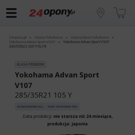
24opony.pl
Opony Yokohama
Opony letnie Yokohama
•
•
•
Yokohama Advan Sport V107
Yokohama Advan Sport V107
•
285/35R21 105 Y XL FR
KLASA PREMIUM
Yokohama Advan Sport
V107
285/35R21 105 Y
WZMOCNIENIE (XL)
RANT OCHRONNY (FR)
Data produkcji:
nie starsza niż 24 miesiące,
produkcja: Japonia