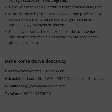
do jego uszkodzenia lub degradacji.
Produkt stosować wyłącznie z kompatybilnymi felgami.
Produkt może być montowany wyłącznie przez osoby
wykwalifikowane i przeszkolone w tym zakresie,
zgodnie z wytycznymi producenta.
Nie usuwać żadnych oznaczeń z produktu – zawierają
one istotne informacje niezbędne do dla bezpiecznej
obsługi produktu.
Dane kontaktowe dostawcy
Dostawca
Yokohama Europe GmbH
Adres
Monschauer Str. 12 D-40549 Düsseldorf, Germany
E-mail
eprel@yokohama-online.com
Telefon
+4902115374050