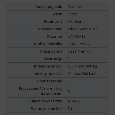
Rodzaj pojazdu
Osobowe
Sezon
Letnie
Producent
Yokohama
Nazwa opony
Advan Sport V107
Rozmiar
275/35R19
Rodzaj bieżnika
asymetryczny
Klasa opony
Klasa Premium
Gwarancja
5 lat
Indeks nośności
100 = max 800 kg
Indeks prędkości
Y = max 300 km/h
Opór toczenia
D
Przyczepność na mokrej
A
nawierzchni
Hałas zewnętrzny
A/70dB
Wzmocnienie (XL)
Tak