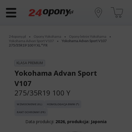
24opony.pl
Opony Yokohama
Opony letnie Yokohama
•
•
•
Yokohama Advan Sport V107
Yokohama Advan Sport V107
•
275/35R19 100 Y XL * FR
KLASA PREMIUM
Yokohama Advan Sport
V107
275/35R19 100 Y
WZMOCNIENIE (XL)
HOMOLOGACJA BMW (*)
RANT OCHRONNY (FR)
Data produkcji:
2026, produkcja: Japonia