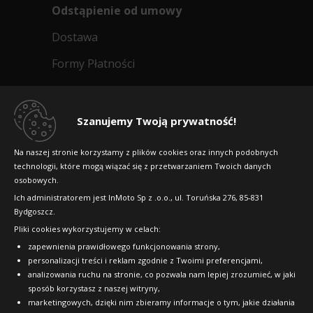
Odstąpienie od umowy
Dostawa
Formy Płatności
Regulamin sklepu
Dlaczego warto kupić w 24opony.pl
Szanujemy Twoją prywatność!
Konkursy i promocje
Na naszej stronie korzystamy z plików cookies oraz innych podobnych
technologii, które mogą wiązać się z przetwarzaniem Twoich danych
Raty
osobowych.
FAQ
Ich administratorem jest InMoto Sp z .o.o., ul. Toruńska 276, 85-831
Bydgoszcz.
Pliki cookies wykorzystujemy w celach:
OFICJALNY PARTNER
zapewnienia prawidłowego funkcjonowania strony,
personalizacji treści i reklam zgodnie z Twoimi preferencjami,
analizowania ruchu na stronie, co pozwala nam lepiej zrozumieć, w jaki
sposób korzystasz z naszej witryny,
marketingowych, dzięki nim zbieramy informacje o tym, jakie działania