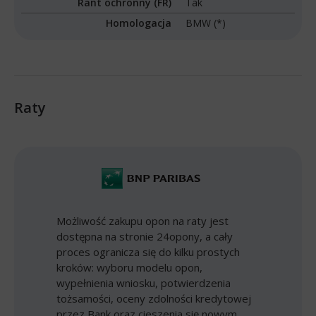
Rant ochronny (FR)
Tak
Homologacja
BMW (*)
Raty
Możliwość zakupu opon na raty jest
dostępna na stronie 24opony, a cały
proces ogranicza się do kilku prostych
kroków: wyboru modelu opon,
wypełnienia wniosku, potwierdzenia
tożsamości, oceny zdolności kredytowej
przez Bank oraz cieszenia się nowym