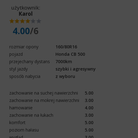
użytkownik:
Karol
4.00
/6
rozmiar opony
160/80R16
pojazd
Honda CB 500
przejechany dystans
7000km
styl jazdy
szybki i agresywny
sposób nabycia
z wyboru
zachowanie na suchej nawierzchni
5.00
zachowanie na mokrej nawierzchni
3.00
hamowanie
4.00
zachowanie na łukach
3.00
komfort
5.00
poziom hałasu
5.00
wygląd
3.00