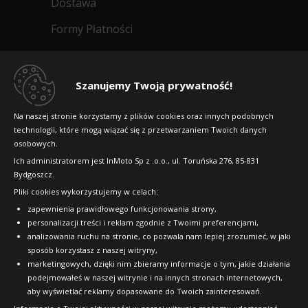
Dostawa
Formy Płatności
Regulamin sklepu
Dlaczego warto kupić w 24opony.pl
Szanujemy Twoją prywatność!
Konkursy i promocje
Na naszej stronie korzystamy z plików cookies oraz innych podobnych
technologii, które mogą wiązać się z przetwarzaniem Twoich danych
Raty
osobowych.
FAQ
Ich administratorem jest InMoto Sp z .o.o., ul. Toruńska 276, 85-831
Bydgoszcz.
Pliki cookies wykorzystujemy w celach:
OFICJALNY PARTNER
zapewnienia prawidłowego funkcjonowania strony,
personalizacji treści i reklam zgodnie z Twoimi preferencjami,
analizowania ruchu na stronie, co pozwala nam lepiej zrozumieć, w jaki
sposób korzystasz z naszej witryny,
marketingowych, dzięki nim zbieramy informacje o tym, jakie działania
podejmowałeś w naszej witrynie i na innych stronach internetowych,
aby wyświetlać reklamy dopasowane do Twoich zainteresowań.