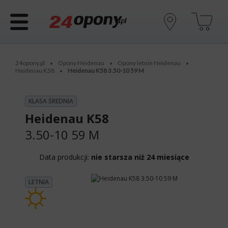
24opony.pl
Opony Heidenau
Opony letnie Heidenau
•
•
•
Heidenau K58
Heidenau K58 3.50-10 59 M
•
KLASA ŚREDNIA
Heidenau K58
3.50-10 59 M
Data produkcji:
nie starsza niż 24 miesiące
LETNIA