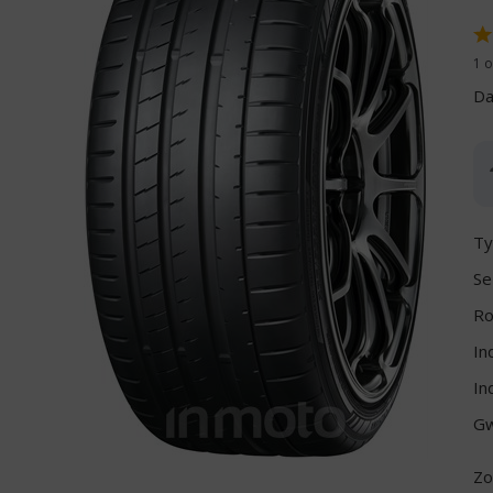
1 o
Da
Ty
Se
Ro
In
In
Gw
Zo