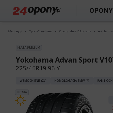
OPON
24opony.pl
Opony Yokohama
Opony letnie Yokohama
Yokohama 
•
•
•
KLASA PREMIUM
Yokohama Advan Sport V10
225/45R19 96 Y
WZMOCNIENIE (XL)
HOMOLOGACJA BMW (*)
RANT OCH
LETNIA