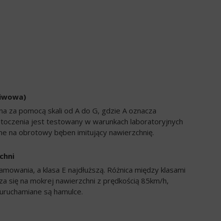
liwowa)
a za pomocą skali od A do G, gdzie A oznacza
 toczenia jest testowany w warunkach laboratoryjnych
e na obrotowy bęben imitujący nawierzchnię.
chni
amowania, a klasa E najdłuższą. Różnica między klasami
a się na mokrej nawierzchni z prędkością 85km/h,
uruchamiane są hamulce.