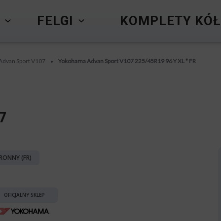
Y
FELGI
KOMPLETY KÓŁ
Advan Sport V107
Yokohama Advan Sport V107 225/45R19 96 Y XL * FR
•
7
RONNY (FR)
OFICJALNY SKLEP