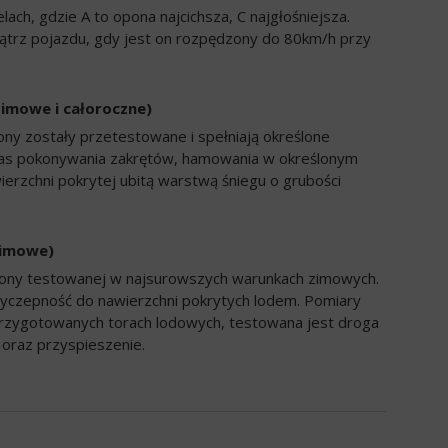
ch, gdzie A to opona najcichsza, C najgłośniejsza.
trz pojazdu, gdy jest on rozpędzony do 80km/h przy
zimowe i całoroczne)
ony zostały przetestowane i spełniają określone
zas pokonywania zakrętów, hamowania w określonym
ierzchni pokrytej ubitą warstwą śniegu o grubości
zimowe)
opony testowanej w najsurowszych warunkach zimowych.
yczepność do nawierzchni pokrytych lodem. Pomiary
rzygotowanych torach lodowych, testowana jest droga
oraz przyspieszenie.