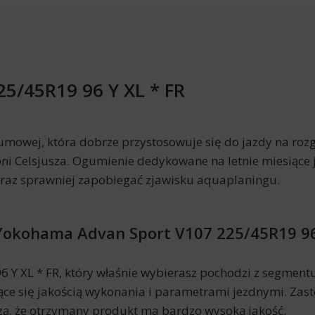
5/45R19 96 Y XL * FR
umowej, która dobrze przystosowuje się do jazdy na rozg
ni Celsjusza. Ogumienie dedykowane na letnie miesiące 
oraz sprawniej zapobiegać zjawisku aquaplaningu.
Yokohama Advan Sport V107 225/45R19 96
Y XL * FR, który właśnie wybierasz pochodzi z segment
jące się jakością wykonania i parametrami jezdnymi. Zas
, że otrzymany produkt ma bardzo wysoką jakość.