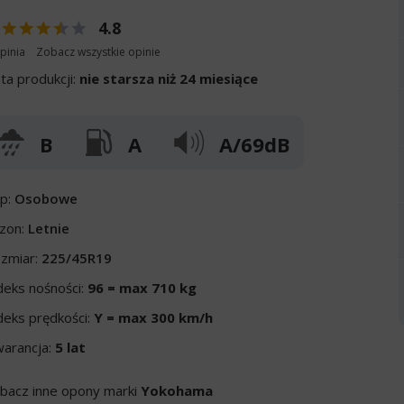
4.8
pinia
Zobacz wszystkie opinie
ta produkcji:
nie starsza niż 24 miesiące
B
A
A/69dB
p:
Osobowe
zon:
Letnie
zmiar:
225/45R19
deks nośności:
96 = max 710 kg
deks prędkości:
Y = max 300 km/h
arancja:
5 lat
bacz inne opony marki
Yokohama