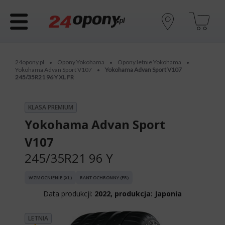
24opony.pl
Opony Yokohama
Opony letnie Yokohama
•
•
•
Yokohama Advan Sport V107
Yokohama Advan Sport V107
•
245/35R21 96 Y XL FR
KLASA PREMIUM
Yokohama Advan Sport
V107
245/35R21 96 Y
WZMOCNIENIE (XL)
RANT OCHRONNY (FR)
Data produkcji:
2022, produkcja: Japonia
LETNIA