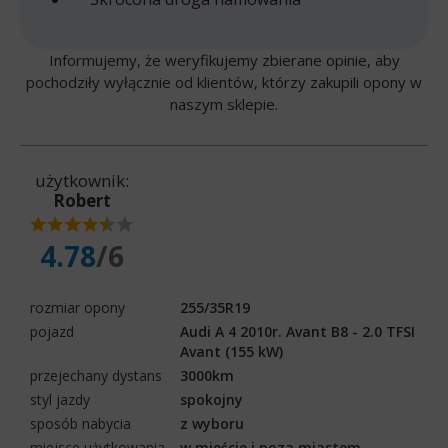
Informujemy, że weryfikujemy zbierane opinie, aby
pochodziły wyłącznie od klientów, którzy zakupili opony w
naszym sklepie.
użytkownik:
Robert
4.78
/6
rozmiar opony
255/35R19
pojazd
Audi A 4 2010r. Avant B8 - 2.0 TFSI
Avant (155 kW)
przejechany dystans
3000km
styl jazdy
spokojny
sposób nabycia
z wyboru
miejsce użytkowania
w mieście i poza miastem