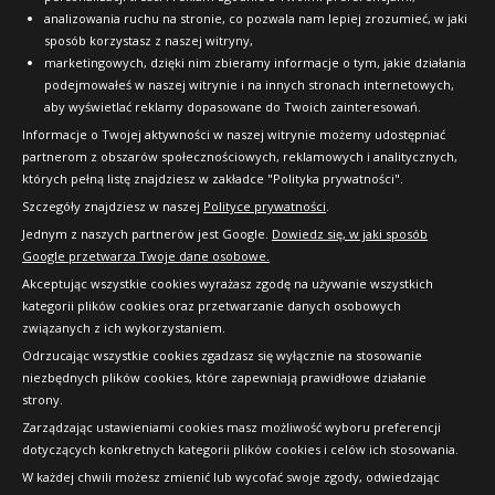
analizowania ruchu na stronie, co pozwala nam lepiej zrozumieć, w jaki
sposób korzystasz z naszej witryny,
marketingowych, dzięki nim zbieramy informacje o tym, jakie działania
podejmowałeś w naszej witrynie i na innych stronach internetowych,
aby wyświetlać reklamy dopasowane do Twoich zainteresowań.
Informacje o Twojej aktywności w naszej witrynie możemy udostępniać
partnerom z obszarów społecznościowych, reklamowych i analitycznych,
których pełną listę znajdziesz w zakładce "Polityka prywatności".
Szczegóły znajdziesz w naszej
Polityce prywatności
.
Jednym z naszych partnerów jest Google.
Dowiedz się, w jaki sposób
Google przetwarza Twoje dane osobowe.
Akceptując wszystkie cookies wyrażasz zgodę na używanie wszystkich
kategorii plików cookies oraz przetwarzanie danych osobowych
związanych z ich wykorzystaniem.
Odrzucając wszystkie cookies zgadzasz się wyłącznie na stosowanie
niezbędnych plików cookies, które zapewniają prawidłowe działanie
strony.
Copyright © 2010-2026 24opony.pl. Wszelkie
Zarządzając ustawieniami cookies masz możliwość wyboru preferencji
prawa zastrzeżone.
dotyczących konkretnych kategorii plików cookies i celów ich stosowania.
W każdej chwili możesz zmienić lub wycofać swoje zgody, odwiedzając