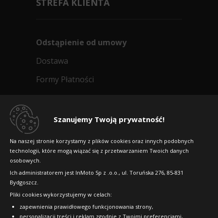
STREFA KLIENTA
Odstąpienie od umowy
Dostawa
Formy Płatności
Regulamin sklepu
Dlaczego warto kupić w 24opony.pl
Szanujemy Twoją prywatność!
Konkursy i promocje
Na naszej stronie korzystamy z plików cookies oraz innych podobnych
technologii, które mogą wiązać się z przetwarzaniem Twoich danych
Raty
osobowych.
FAQ
Ich administratorem jest InMoto Sp z .o.o., ul. Toruńska 276, 85-831
Bydgoszcz.
Pliki cookies wykorzystujemy w celach:
OFICJALNY PARTNER
zapewnienia prawidłowego funkcjonowania strony,
personalizacji treści i reklam zgodnie z Twoimi preferencjami,