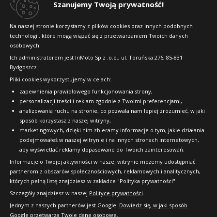
Dlaczego warto kupić w 24opony.pl
Szanujemy Twoją prywatność!
Konkursy i promocje
Na naszej stronie korzystamy z plików cookies oraz innych podobnych
technologii, które mogą wiązać się z przetwarzaniem Twoich danych
Raty
osobowych.
FAQ
Ich administratorem jest InMoto Sp z .o.o., ul. Toruńska 276, 85-831
Bydgoszcz.
Pliki cookies wykorzystujemy w celach:
OFICJALNY PARTNER
zapewnienia prawidłowego funkcjonowania strony,
personalizacji treści i reklam zgodnie z Twoimi preferencjami,
analizowania ruchu na stronie, co pozwala nam lepiej zrozumieć, w jaki
sposób korzystasz z naszej witryny,
marketingowych, dzięki nim zbieramy informacje o tym, jakie działania
podejmowałeś w naszej witrynie i na innych stronach internetowych,
aby wyświetlać reklamy dopasowane do Twoich zainteresowań.
Informacje o Twojej aktywności w naszej witrynie możemy udostępniać
partnerom z obszarów społecznościowych, reklamowych i analitycznych,
których pełną listę znajdziesz w zakładce "Polityka prywatności".
Szczegóły znajdziesz w naszej
Polityce prywatności
.
Jednym z naszych partnerów jest Google.
Dowiedz się, w jaki sposób
Google przetwarza Twoje dane osobowe.