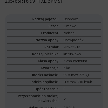
205/65R16 99 H XL 3PMSF
Rodzaj pojazdu
Osobowe
Sezon
Zimowe
Producent
Nokian
Nazwa opony
Snowproof 2
Rozmiar
205/65R16
Rodzaj bieżnika
kierunkowy
Klasa opony
Klasa Premium
Gwarancja
5 lat
Indeks nośności
99 = max 775 kg
Indeks prędkości
H = max 210 km/h
Opór toczenia
C
Przyczepność na mokrej
B
nawierzchni
Hałas zewnętrzny
A/69dB