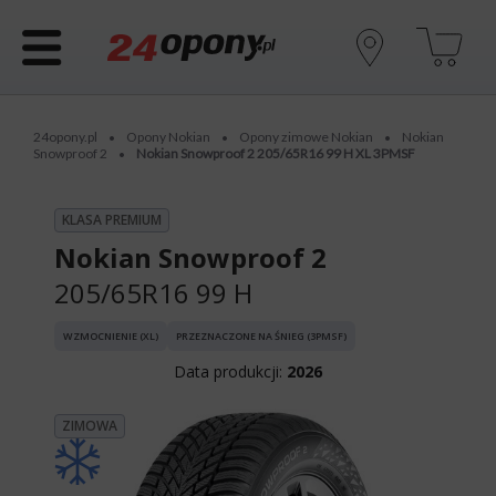
24opony.pl
Opony Nokian
Opony zimowe Nokian
Nokian
•
•
•
Snowproof 2
Nokian Snowproof 2 205/65R16 99 H XL 3PMSF
•
KLASA PREMIUM
Nokian Snowproof 2
205/65R16 99 H
WZMOCNIENIE (XL)
PRZEZNACZONE NA ŚNIEG (3PMSF)
Data produkcji:
2026
ZIMOWA