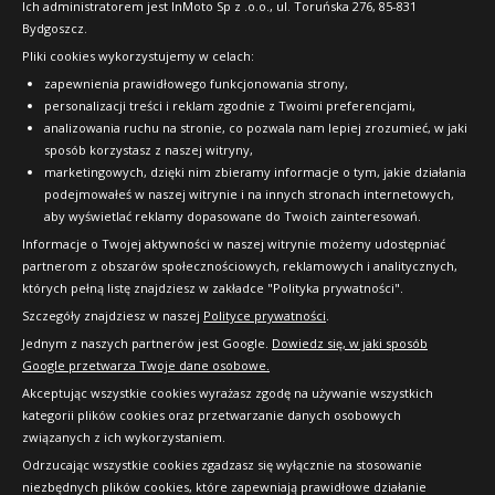
FAQ
Ich administratorem jest InMoto Sp z .o.o., ul. Toruńska 276, 85-831
Bydgoszcz.
Pliki cookies wykorzystujemy w celach:
OFICJALNY PARTNER
zapewnienia prawidłowego funkcjonowania strony,
personalizacji treści i reklam zgodnie z Twoimi preferencjami,
analizowania ruchu na stronie, co pozwala nam lepiej zrozumieć, w jaki
sposób korzystasz z naszej witryny,
marketingowych, dzięki nim zbieramy informacje o tym, jakie działania
podejmowałeś w naszej witrynie i na innych stronach internetowych,
aby wyświetlać reklamy dopasowane do Twoich zainteresowań.
Informacje o Twojej aktywności w naszej witrynie możemy udostępniać
partnerom z obszarów społecznościowych, reklamowych i analitycznych,
których pełną listę znajdziesz w zakładce "Polityka prywatności".
Szczegóły znajdziesz w naszej
Polityce prywatności
.
Jednym z naszych partnerów jest Google.
Dowiedz się, w jaki sposób
Google przetwarza Twoje dane osobowe.
Akceptując wszystkie cookies wyrażasz zgodę na używanie wszystkich
kategorii plików cookies oraz przetwarzanie danych osobowych
związanych z ich wykorzystaniem.
Odrzucając wszystkie cookies zgadzasz się wyłącznie na stosowanie
niezbędnych plików cookies, które zapewniają prawidłowe działanie