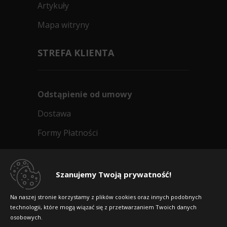
Artykuły
Mapa witryny
STREFA KLIENTA
Odstąpienie od umowy
Dostawa
Formy Płatności
Regulamin sklepu
Dlaczego warto kupić w 24opony.pl
Szanujemy Twoją prywatność!
Konkursy i promocje
Na naszej stronie korzystamy z plików cookies oraz innych podobnych
technologii, które mogą wiązać się z przetwarzaniem Twoich danych
Raty
osobowych.