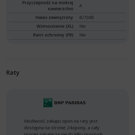
Przyczepność na mokrej
A
nawierzchni
Hałas zewnętrzny
B/73dB
Wzmocnienie (XL)
Nie
Rant ochronny (FR)
Nie
Raty
Możliwość zakupu opon na raty jest
dostępna na stronie 24opony, a cały
proces ogranicza się do kilku prostych