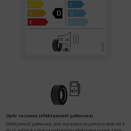
Opór toczenia (efektywność paliwowa)
Efektywność paliwowa, jest wyrażana za pomocą skali od A
do G, gdzie A oznacza najbardziej efektywną oponę. Opór