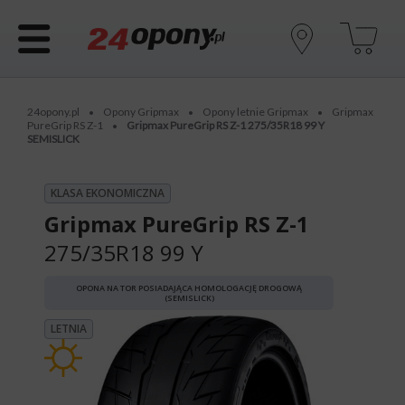
24opony.pl
Opony Gripmax
Opony letnie Gripmax
Gripmax
•
•
•
PureGrip RS Z-1
Gripmax PureGrip RS Z-1 275/35R18 99 Y
•
SEMISLICK
KLASA EKONOMICZNA
Gripmax PureGrip RS Z-1
275/35R18 99 Y
OPONA NA TOR POSIADAJĄCA HOMOLOGACJĘ DROGOWĄ
(SEMISLICK)
LETNIA