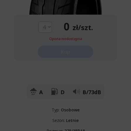
0
zł/szt.
Opona niedostępna
Kup
A
D
B/73dB
Typ:
Osobowe
Sezon:
Letnie
Rozmiar:
275/35R18