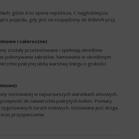
ch, gdzie A to opona najcichsza, C najgłośniejsza.
trz pojazdu, gdy jest on rozpędzony do 80km/h przy
zimowe i całoroczne)
ony zostały przetestowane i spełniają określone
zas pokonywania zakrętów, hamowania w określonym
ierzchni pokrytej ubitą warstwą śniegu o grubości
zimowe)
opony testowanej w najsurowszych warunkach zimowych.
yczepność do nawierzchni pokrytych lodem. Pomiary
rzygotowanych torach lodowych, testowana jest droga
oraz przyspieszenie.