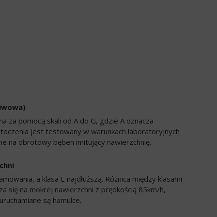
liwowa)
a za pomocą skali od A do G, gdzie A oznacza
 toczenia jest testowany w warunkach laboratoryjnych
e na obrotowy bęben imitujący nawierzchnię.
chni
amowania, a klasa E najdłuższą. Różnica między klasami
a się na mokrej nawierzchni z prędkością 85km/h,
uruchamiane są hamulce.