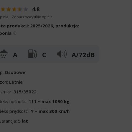
4.8
pinia
Zobacz wszystkie opinie
ta produkcji:
2025/2026, produkcja:
ponia
A
C
A/72dB
p:
Osobowe
zon:
Letnie
zmiar:
315/35R22
deks nośności:
111 = max 1090 kg
deks prędkości:
Y = max 300 km/h
arancja:
5 lat