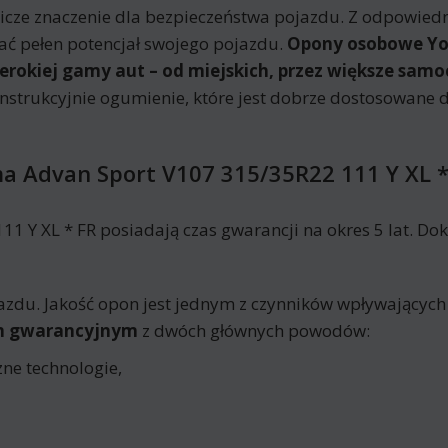
ze znaczenie dla bezpieczeństwa pojazdu. Z odpowie
ać pełen potencjał swojego pojazdu.
Opony osobowe Yo
zerokiej gamy aut – od miejskich, przez większe sam
onstrukcyjnie ogumienie, które jest dobrze dostosowan
 Advan Sport V107 315/35R22 111 Y XL *
Y XL * FR posiadają czas gwarancji na okres 5 lat. Dok
azdu. Jakość opon jest jednym z czynników wpływających
em gwarancyjnym
z dwóch głównych powodów:
ne technologie,