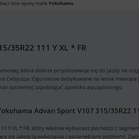
bacz inne opony marki
Yokohama
5/35R22 111 Y XL * FR
umowej, która dobrze przystosowuje się do jazdy na rozg
ni Celsjusza. Ogumienie dedykowane na letnie miesiące 
oraz sprawniej zapobiegać zjawisku aquaplaningu.
Yokohama Advan Sport V107 315/35R22 11
 Y XL * FR, który właśnie wybierasz pochodzi z segmen
jące się jakością wykonania i parametrami jezdnymi. Zas