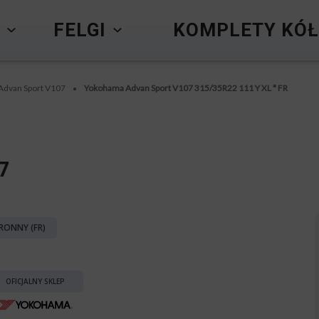
Y
FELGI
KOMPLETY KÓŁ
Advan Sport V107
Yokohama Advan Sport V107 315/35R22 111 Y XL * FR
•
7
RONNY (FR)
OFICJALNY SKLEP