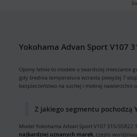
Zo
Yokohama Advan Sport V107 31
Opony letnie to modele o twardszej mieszance g
gdy średnia temperatura wzrasta powyżej 7 stop
bezpieczeństwo na suchej i mokrej nawierzchni 
Z jakiego segmentu pochodzą 
Model Yokohama Advan Sport V107 315/35R22 111
najbardziej uznanych marek
, często wyróżnia