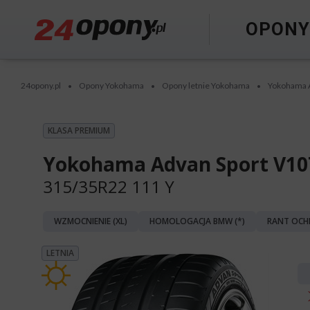
OPON
24opony.pl
Opony Yokohama
Opony letnie Yokohama
Yokohama 
•
•
•
KLASA PREMIUM
Yokohama Advan Sport V10
315/35R22 111 Y
WZMOCNIENIE (XL)
HOMOLOGACJA BMW (*)
RANT OCH
LETNIA