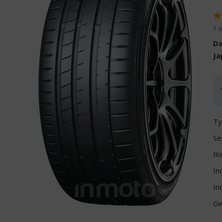
1 o
Da
Ja
Ty
Se
Ro
In
In
Gw