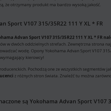
, że otrzymany produkt ma bardzo wysoką jakość.
n Sport V107 315/35R22 111 Y XL * FR
ohama Advan Sport V107 315/35R22 111 Y XL * FR na
ów w dwóch oddzielnych strefach. Zewnętrzna strona naj
rowadzać wodę. Opony Yokohama Advan Sport V107 315/
ą wymagający kierowcy!
roducenckich. Pochodzą one ze wszystkich segmentów jak
ucenci
z różnych stron świata. Znaleźć tu można zarówn
znaczone są Yokohama Advan Sport V107 3