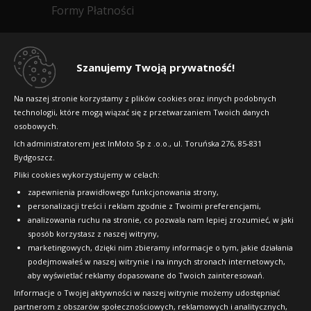
Formy Płatności
Regulamin sklepu
Dlaczego warto kupić w 24opony.pl
Szanujemy Twoją prywatność!
Konkursy i promocje
Na naszej stronie korzystamy z plików cookies oraz innych podobnych
technologii, które mogą wiązać się z przetwarzaniem Twoich danych
Raty
osobowych.
FAQ
Ich administratorem jest InMoto Sp z .o.o., ul. Toruńska 276, 85-831
Bydgoszcz.
Pliki cookies wykorzystujemy w celach:
OFICJALNY PARTNER
zapewnienia prawidłowego funkcjonowania strony,
personalizacji treści i reklam zgodnie z Twoimi preferencjami,
analizowania ruchu na stronie, co pozwala nam lepiej zrozumieć, w jaki
sposób korzystasz z naszej witryny,
marketingowych, dzięki nim zbieramy informacje o tym, jakie działania
podejmowałeś w naszej witrynie i na innych stronach internetowych,
aby wyświetlać reklamy dopasowane do Twoich zainteresowań.
Informacje o Twojej aktywności w naszej witrynie możemy udostępniać
partnerom z obszarów społecznościowych, reklamowych i analitycznych,