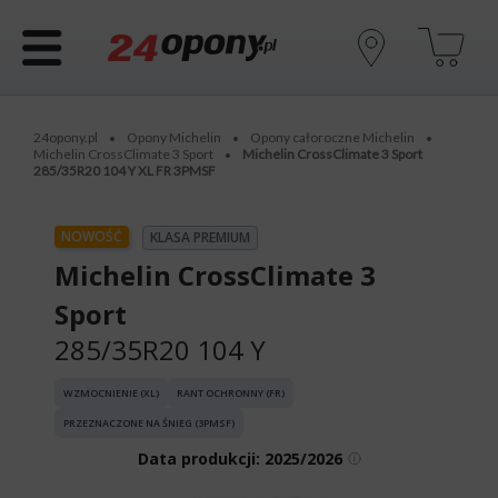
24opony.pl
Opony Michelin
Opony całoroczne Michelin
•
•
•
Michelin CrossClimate 3 Sport
Michelin CrossClimate 3 Sport
•
285/35R20 104 Y XL FR 3PMSF
NOWOŚĆ
KLASA PREMIUM
Michelin CrossClimate 3
Sport
285/35R20 104 Y
WZMOCNIENIE (XL)
RANT OCHRONNY (FR)
PRZEZNACZONE NA ŚNIEG (3PMSF)
Data produkcji:
2025/2026