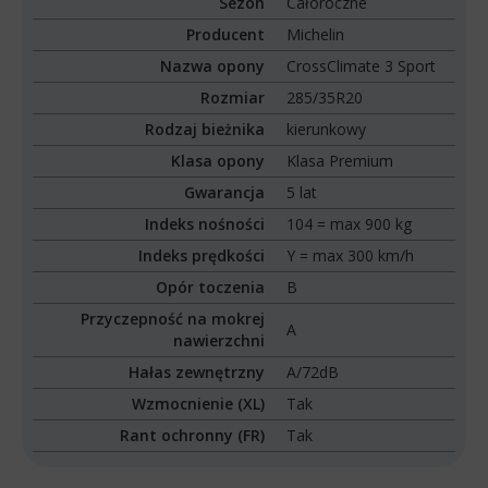
Sezon
Całoroczne
Producent
Michelin
Nazwa opony
CrossClimate 3 Sport
Rozmiar
285/35R20
Rodzaj bieżnika
kierunkowy
Klasa opony
Klasa Premium
Gwarancja
5 lat
Indeks nośności
104 = max 900 kg
Indeks prędkości
Y = max 300 km/h
Opór toczenia
B
Przyczepność na mokrej
A
nawierzchni
Hałas zewnętrzny
A/72dB
Wzmocnienie (XL)
Tak
Rant ochronny (FR)
Tak