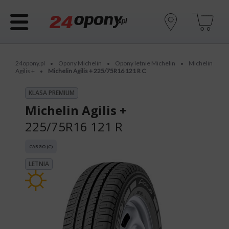
24opony.pl
Opony Michelin
Opony letnie Michelin
Michelin
•
•
•
Agilis +
Michelin Agilis + 225/75R16 121 R C
•
KLASA PREMIUM
Michelin Agilis +
225/75R16 121 R
CARGO (C)
LETNIA