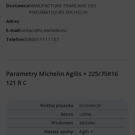
Dostawca
MANUFACTURE FRANCAISE DES
PNEUMATIQUES MICHELIN
Adres
E-mail
contact@tc.michelin.eu
Telefon
0080011111157
Parametry Michelin Agilis + 225/75R16
121 R C
Rodzaj pojazdu
Dostawcze
Sezon
Letnie
Producent
Michelin
Nazwa opony
Agilis +