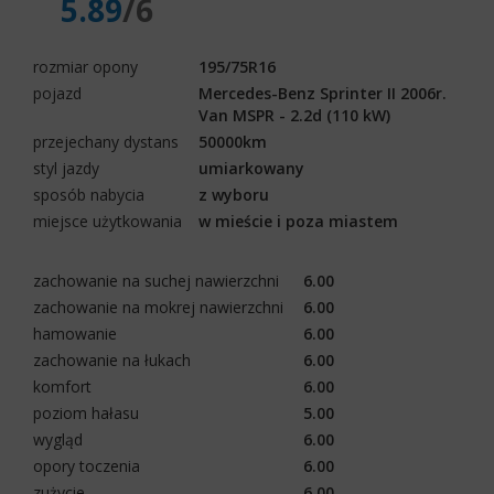
5.89
/6
rozmiar opony
195/75R16
pojazd
Mercedes-Benz Sprinter II 2006r.
Van MSPR - 2.2d (110 kW)
przejechany dystans
50000km
styl jazdy
umiarkowany
sposób nabycia
z wyboru
miejsce użytkowania
w mieście i poza miastem
zachowanie na suchej nawierzchni
6.00
zachowanie na mokrej nawierzchni
6.00
hamowanie
6.00
zachowanie na łukach
6.00
komfort
6.00
poziom hałasu
5.00
wygląd
6.00
opory toczenia
6.00
zużycie
6.00