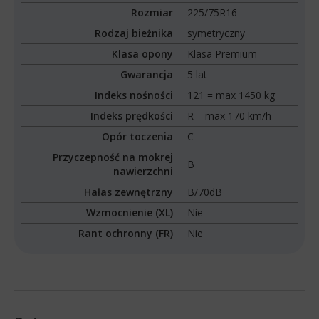
Rozmiar
225/75R16
Rodzaj bieżnika
symetryczny
Klasa opony
Klasa Premium
Gwarancja
5 lat
Indeks nośności
121 = max 1450 kg
Indeks prędkości
R = max 170 km/h
Opór toczenia
C
Przyczepność na mokrej
B
nawierzchni
Hałas zewnętrzny
B/70dB
Wzmocnienie (XL)
Nie
Rant ochronny (FR)
Nie