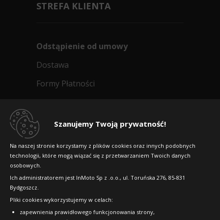
STREFA KLIENTA
Odstąpienie od umowy
Dostawa
Formy Płatności
Regulamin sklepu
Dlaczego warto kupić w 24opony.pl
Szanujemy Twoją prywatność!
Konkursy i promocje
Na naszej stronie korzystamy z plików cookies oraz innych podobnych
technologii, które mogą wiązać się z przetwarzaniem Twoich danych
Raty
osobowych.
FAQ
Ich administratorem jest InMoto Sp z .o.o., ul. Toruńska 276, 85-831
Bydgoszcz.
Pliki cookies wykorzystujemy w celach:
OFICJALNY PARTNER
zapewnienia prawidłowego funkcjonowania strony,