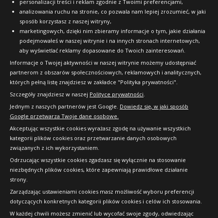
personalizacji treści i reklam zgodnie z Twoimi preferencjami,
analizowania ruchu na stronie, co pozwala nam lepiej zrozumieć, w jaki
sposób korzystasz z naszej witryny,
marketingowych, dzięki nim zbieramy informacje o tym, jakie działania
podejmowałeś w naszej witrynie i na innych stronach internetowych,
aby wyświetlać reklamy dopasowane do Twoich zainteresowań.
Informacje o Twojej aktywności w naszej witrynie możemy udostępniać
partnerom z obszarów społecznościowych, reklamowych i analitycznych,
których pełną listę znajdziesz w zakładce "Polityka prywatności".
Szczegóły znajdziesz w naszej
Polityce prywatności
.
Jednym z naszych partnerów jest Google.
Dowiedz się, w jaki sposób
Google przetwarza Twoje dane osobowe.
Akceptując wszystkie cookies wyrażasz zgodę na używanie wszystkich
kategorii plików cookies oraz przetwarzanie danych osobowych
związanych z ich wykorzystaniem.
Odrzucając wszystkie cookies zgadzasz się wyłącznie na stosowanie
niezbędnych plików cookies, które zapewniają prawidłowe działanie
strony.
Copyright © 2010-2026 24opony.pl. Wszelkie
Zarządzając ustawieniami cookies masz możliwość wyboru preferencji
prawa zastrzeżone.
dotyczących konkretnych kategorii plików cookies i celów ich stosowania.
W każdej chwili możesz zmienić lub wycofać swoje zgody, odwiedzając