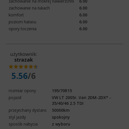
zachowanie na mokrej nawierzchni
6.00
zachowanie na łukach
6.00
komfort
6.00
poziom hałasu
6.00
opory toczenia
6.00
użytkownik:
strazak
5.56
/6
rozmiar opony
195/70R15
pojazd
VW LT 2005r. Van 2DM-2DX* -
35/40/46 2.5 TDI
przejechany dystans
50000km
styl jazdy
spokojny
sposób nabycia
z wyboru