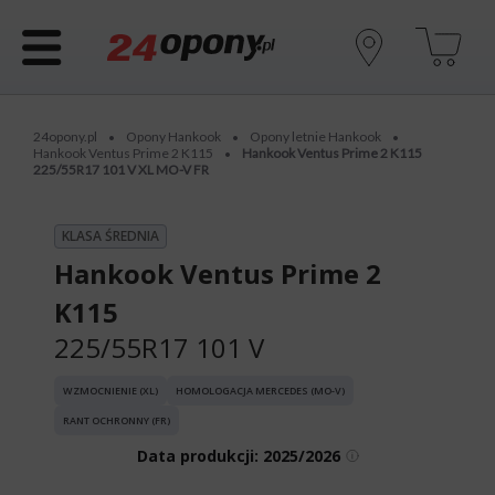
24opony.pl
Opony Hankook
Opony letnie Hankook
•
•
•
Hankook Ventus Prime 2 K115
Hankook Ventus Prime 2 K115
•
225/55R17 101 V XL MO-V FR
KLASA ŚREDNIA
Hankook Ventus Prime 2
K115
225/55R17 101 V
WZMOCNIENIE (XL)
HOMOLOGACJA MERCEDES (MO-V)
RANT OCHRONNY (FR)
Data produkcji:
2025/2026