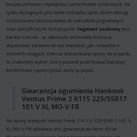
bezpieczeństwa i wydajności samochodów osobowych. Na
rynku dostępnych jest wiele rodzajów opon, które oferują
zróżnicowane dostosowanie do warunków pogodowych
oraz specyficznych cech pojazdu.
Segment osobowy
jest
bardzo szeroki – w zależności od modelu można je
dopasować zarówno do aut miejskich, jak i sedanów o
wysokich osiągach. Dobrze dopasowane opony do pojazdu
to znakomity wybór, który pozwoli podróżować bardziej
komfortowo i wykorzystać atuty pojazdu!
Gwarancja ogumienia Hankook
Ventus Prime 2 K115 225/55R17
101 V XL MO-V FR
Na opony Hankook Ventus Prime 2 K115 225/55R17 101 V
XL MO-V FR udzielana jest gwarancja na okres 83 lat
.
Długość gwarancji opon jest zależna między innymi od: