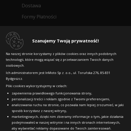
Dostawa
Formy Płatności
Regulamin sklepu
Dlaczego warto kupić w 24opony.pl
Szanujemy Twoją prywatność!
Konkursy i promocje
Na naszej stronie korzystamy z plików cookies oraz innych podobnych
technologii, które mogą wiązać się z przetwarzaniem Twoich danych
Raty
osobowych.
FAQ
Ich administratorem jest InMoto Sp z .o.o., ul. Toruńska 276, 85-831
Bydgoszcz.
Pliki cookies wykorzystujemy w celach:
OFICJALNY PARTNER
zapewnienia prawidłowego funkcjonowania strony,
personalizacji treści i reklam zgodnie z Twoimi preferencjami,
analizowania ruchu na stronie, co pozwala nam lepiej zrozumieć, w jaki
sposób korzystasz z naszej witryny,
marketingowych, dzięki nim zbieramy informacje o tym, jakie działania
podejmowałeś w naszej witrynie i na innych stronach internetowych,
aby wyświetlać reklamy dopasowane do Twoich zainteresowań.