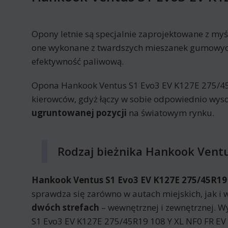
Opony letnie są specjalnie zaprojektowane z myś
one wykonane z twardszych mieszanek gumowych 
efektywność paliwową.
Opona Hankook Ventus S1 Evo3 EV K127E 275/45R1
kierowców, gdyż łączy w sobie odpowiednio wys
ugruntowanej pozycji
na światowym rynku.
Rodzaj bieżnika Hankook Ventu
Hankook Ventus S1 Evo3 EV K127E 275/45R19 1
sprawdza się zarówno w autach miejskich, jak i
dwóch strefach
– wewnętrznej i zewnętrznej. 
S1 Evo3 EV K127E 275/45R19 108 Y XL NF0 FR EV 