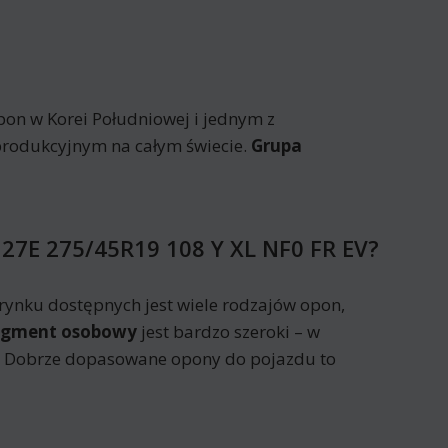
on w Korei Południowej i jednym z
produkcyjnym na całym świecie.
Grupa
127E 275/45R19 108 Y XL NF0 FR EV?
ynku dostępnych jest wiele rodzajów opon,
egment osobowy
jest bardzo szeroki – w
h. Dobrze dopasowane opony do pojazdu to