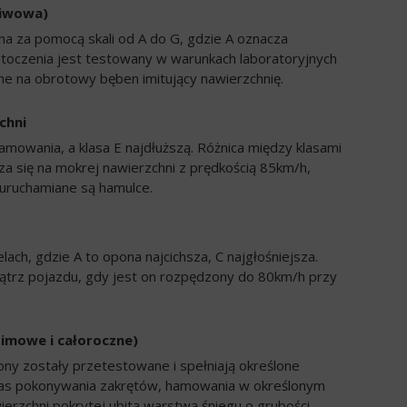
liwowa)
a za pomocą skali od A do G, gdzie A oznacza
 toczenia jest testowany w warunkach laboratoryjnych
e na obrotowy bęben imitujący nawierzchnię.
chni
amowania, a klasa E najdłuższą. Różnica między klasami
a się na mokrej nawierzchni z prędkością 85km/h,
uruchamiane są hamulce.
ch, gdzie A to opona najcichsza, C najgłośniejsza.
trz pojazdu, gdy jest on rozpędzony do 80km/h przy
zimowe i całoroczne)
ony zostały przetestowane i spełniają określone
zas pokonywania zakrętów, hamowania w określonym
ierzchni pokrytej ubitą warstwą śniegu o grubości