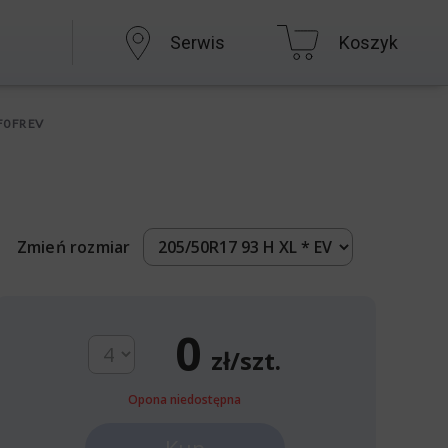
Serwis
Koszyk
F0 FR EV
Zmień rozmiar
0
zł/szt.
Opona niedostępna