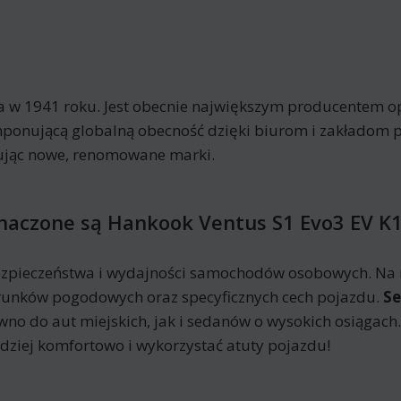
a w 1941 roku. Jest obecnie największym producentem op
ponującą globalną obecność dzięki biurom i zakładom 
kując nowe, renomowane marki.
znaczone są Hankook Ventus S1 Evo3 EV K
zpieczeństwa i wydajności samochodów osobowych. Na r
runków pogodowych oraz specyficznych cech pojazdu.
S
no do aut miejskich, jak i sedanów o wysokich osiągac
ziej komfortowo i wykorzystać atuty pojazdu!