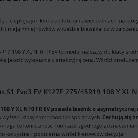
lą o cieplejszym klimacie lub na nawierzchniach, na któ
i mają mniej rowków w rzeźbie bieżnika, co w założeniu
9 108 Y XL NF0 FR EV to model należący do klasy średn
oką jakość wykonania z atrakcyjną ceną. Wśród produce
s S1 Evo3 EV K127E 275/45R19 108 Y XL N
08 Y XL NF0 FR EV posiada bieżnik o asymetrycznej r
 w wyższej klasy samochodach sportowych.
Cechują się 
Wymaga to konieczności montażu zgodnego z oznaczeniam
to korzystna i popularna wśród kierowców decyzja!