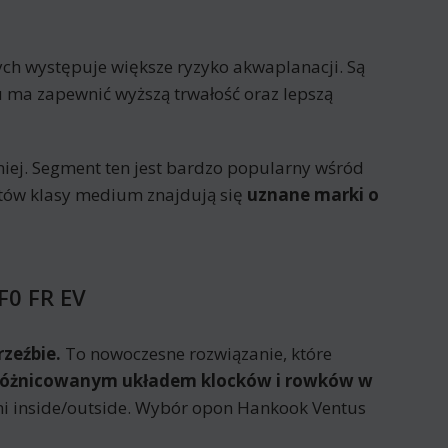
rych występuje większe ryzyko akwaplanacji. Są
 ma zapewnić wyższą trwałość oraz lepszą
iej. Segment ten jest bardzo popularny wśród
ntów klasy medium znajdują się
uznane marki o
F0 FR EV
zeźbie.
To nowoczesne rozwiązanie, które
zróżnicowanym układem klocków i rowków w
i inside/outside. Wybór opon Hankook Ventus