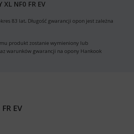
Y XL NF0 FR EV
kres 83 lat
.
Długość gwarancji opon jest zależna
remu produkt zostanie wymieniony lub
ykaz warunków gwarancji na opony Hankook
 FR EV