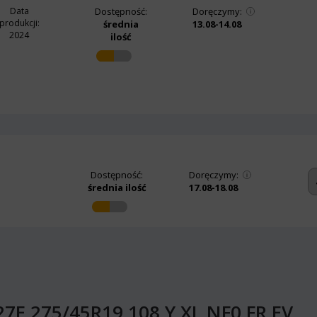
Data
Dostępność:
Doręczymy:
produkcji:
średnia
13.08-14.08
2024
ilość
Dostępność:
Doręczymy:
średnia ilość
17.08-18.08
27E 275/45R19 108 Y XL NF0 FR EV