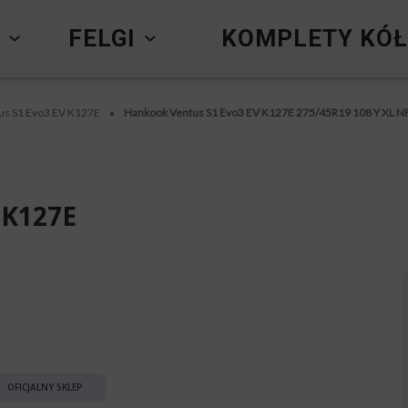
Y
FELGI
KOMPLETY KÓŁ
us S1 Evo3 EV K127E
Hankook Ventus S1 Evo3 EV K127E 275/45R19 108 Y XL N
•
 K127E
OFICJALNY SKLEP