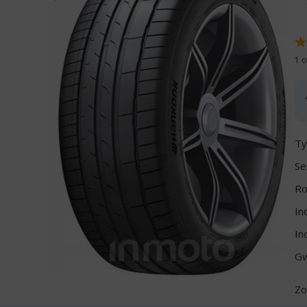
1 o
Ty
Se
Ro
In
In
Gw
Zo