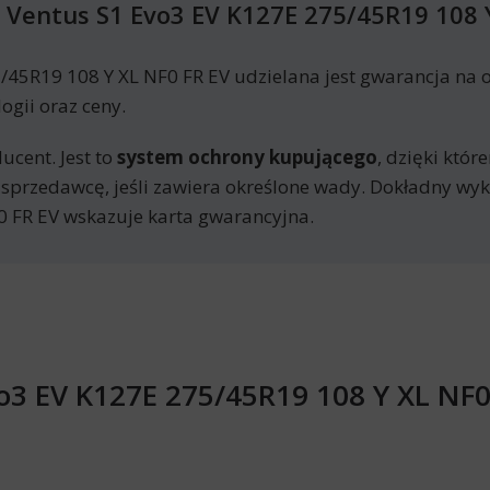
Ventus S1 Evo3 EV K127E 275/45R19 108 
5R19 108 Y XL NF0 FR EV udzielana jest gwarancja na o
ogii oraz ceny.
ucent. Jest to
system ochrony kupującego
, dzięki któ
 sprzedawcę, jeśli zawiera określone wady. Dokładny w
0 FR EV wskazuje karta gwarancyjna.
o3 EV K127E 275/45R19 108 Y XL NF0