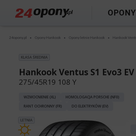
OPON
24opony.pl
Opony Hankook
Opony letnie Hankook
Hankook Vent
•
•
•
KLASA ŚREDNIA
Hankook Ventus S1 Evo3 EV
275/45R19 108 Y
WZMOCNIENIE (XL)
HOMOLOGACJA PORSCHE (NF0)
RANT OCHRONNY (FR)
DO ELEKTRYKÓW (EV)
LETNIA