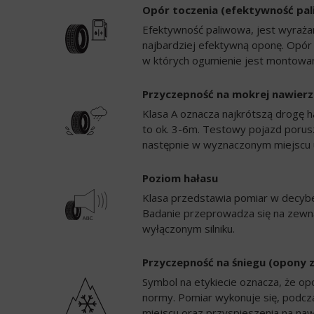
Opór toczenia (efektywność pa
Efektywność paliwowa, jest wyrażan
najbardziej efektywną oponę. Opór
w których ogumienie jest montowan
Przyczepność na mokrej nawierz
Klasa A oznacza najkrótszą drogę h
to ok. 3-6m. Testowy pojazd porusz
następnie w wyznaczonym miejscu 
Poziom hałasu
Klasa przedstawia pomiar w decybela
Badanie przeprowadza się na zewną
wyłączonym silniku.
Przyczepność na śniegu (opony 
Symbol na etykiecie oznacza, że op
normy. Pomiar wykonuje się, podc
miejscu oraz przyspieszenia na naw