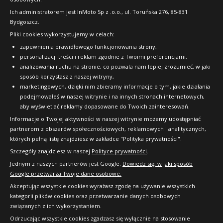
FAQ
Ich administratorem jest InMoto Sp z .o.o., ul. Toruńska 276, 85-831
Bydgoszcz.
Pliki cookies wykorzystujemy w celach:
OFICJALNY PARTNER
zapewnienia prawidłowego funkcjonowania strony,
personalizacji treści i reklam zgodnie z Twoimi preferencjami,
analizowania ruchu na stronie, co pozwala nam lepiej zrozumieć, w jaki
sposób korzystasz z naszej witryny,
marketingowych, dzięki nim zbieramy informacje o tym, jakie działania
podejmowałeś w naszej witrynie i na innych stronach internetowych,
aby wyświetlać reklamy dopasowane do Twoich zainteresowań.
Informacje o Twojej aktywności w naszej witrynie możemy udostępniać
partnerom z obszarów społecznościowych, reklamowych i analitycznych,
których pełną listę znajdziesz w zakładce "Polityka prywatności".
Szczegóły znajdziesz w naszej
Polityce prywatności
.
Jednym z naszych partnerów jest Google.
Dowiedz się, w jaki sposób
Google przetwarza Twoje dane osobowe.
Akceptując wszystkie cookies wyrażasz zgodę na używanie wszystkich
kategorii plików cookies oraz przetwarzanie danych osobowych
związanych z ich wykorzystaniem.
Odrzucając wszystkie cookies zgadzasz się wyłącznie na stosowanie