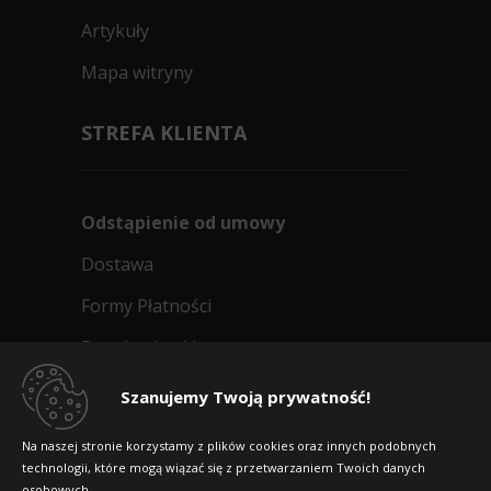
Artykuły
Mapa witryny
STREFA KLIENTA
Odstąpienie od umowy
Dostawa
Formy Płatności
Regulamin sklepu
Dlaczego warto kupić w 24opony.pl
Szanujemy Twoją prywatność!
Konkursy i promocje
Na naszej stronie korzystamy z plików cookies oraz innych podobnych
technologii, które mogą wiązać się z przetwarzaniem Twoich danych
Raty
osobowych.