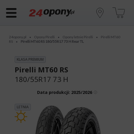
24opony.pl
Opony Pirelli
Opony letnie Pirelli
Pirelli MT60
•
•
•
RS
Pirelli MT60 RS 180/55R17 73 H Rear TL
•
KLASA PREMIUM
Pirelli MT60 RS
180/55R17 73 H
Data produkcji:
2025/2026
LETNIA