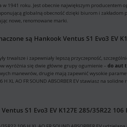
a w 1941 roku. Jest obecnie największym producentem op
ponującą globalną obecność dzięki biurom i zakładom 
kując nowe, renomowane marki.
znaczone są Hankook Ventus S1 Evo3 EV K
ły trwalsze i zapewniały lepszą przyczepność, szczególn
ów wyróżnia się dwie główne grupy ogumienie –
do aut 
dowych manewrów, drugie mają zapewnić wysokie parame
6 H XL AO FR SOUND ABSORBER EV stawiasz na solidne r
 Ventus S1 Evo3 EV K127E 285/35R22 106
/35R22 106 H XL AO FR SOUND ABSORBER EV udzielana je