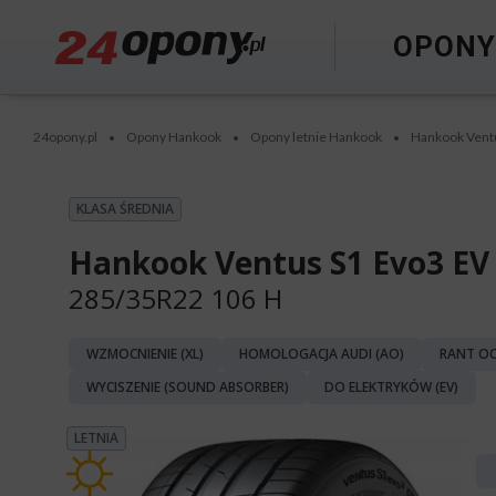
OPON
24opony.pl
Opony Hankook
Opony letnie Hankook
Hankook Vent
•
•
•
KLASA ŚREDNIA
Hankook Ventus S1 Evo3 EV
285/35R22 106 H
WZMOCNIENIE (XL)
HOMOLOGACJA AUDI (AO)
RANT OC
WYCISZENIE (SOUND ABSORBER)
DO ELEKTRYKÓW (EV)
LETNIA