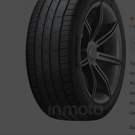
1 o
Ty
Se
Ro
In
In
Gw
Zo