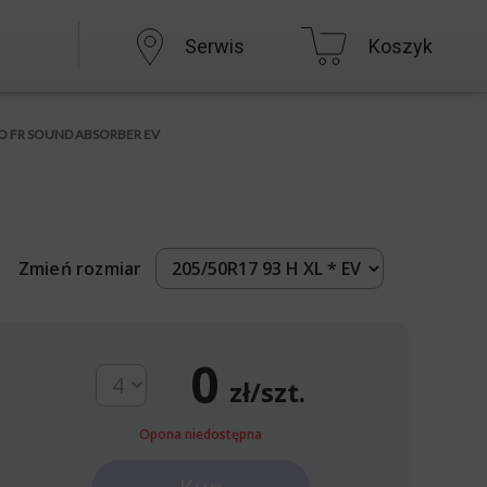
Serwis
Koszyk
 AO FR SOUND ABSORBER EV
Zmień rozmiar
0
zł/szt.
Opona niedostępna