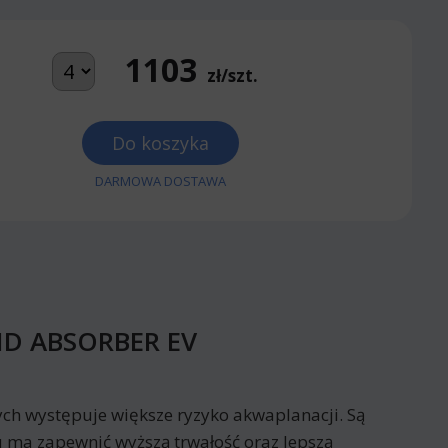
1103
zł/szt.
Do koszyka
DARMOWA DOSTAWA
UND ABSORBER EV
rych występuje większe ryzyko akwaplanacji. Są
 ma zapewnić wyższą trwałość oraz lepszą