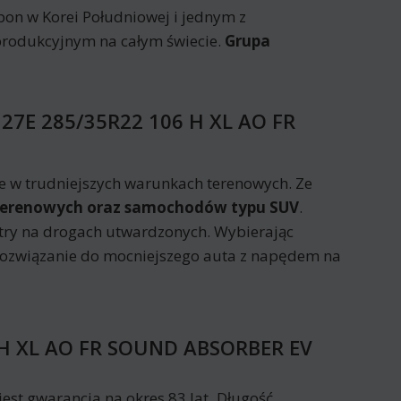
on w Korei Południowej i jednym z
produkcyjnym na całym świecie.
Grupa
127E 285/35R22 106 H XL AO FR
ie w trudniejszych warunkach terenowych. Ze
terenowych oraz samochodów typu SUV
.
try na drogach utwardzonych. Wybierając
ozwiązanie do mocniejszego auta z napędem na
 H XL AO FR SOUND ABSORBER EV
st gwarancja na okres 83 lat
.
Długość