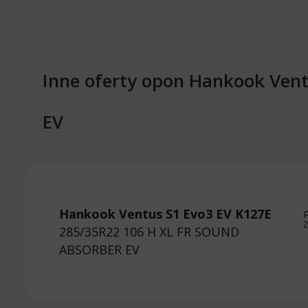
Inne oferty opon Hankook Ven
EV
Hankook Ventus S1 Evo3 EV K127E
p
2
285/35R22 106 H
XL FR SOUND
ABSORBER EV