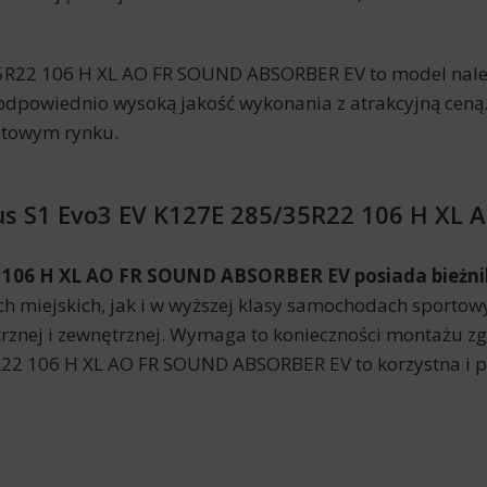
22 106 H XL AO FR SOUND ABSORBER EV to model należąc
 odpowiednio wysoką jakość wykonania z atrakcyjną cen
atowym rynku.
us S1 Evo3 EV K127E 285/35R22 106 H XL
106 H XL AO FR SOUND ABSORBER EV posiada bieżnik
ch miejskich, jak i w wyższej klasy samochodach sportow
znej i zewnętrznej. Wymaga to konieczności montażu zg
22 106 H XL AO FR SOUND ABSORBER EV to korzystna i p