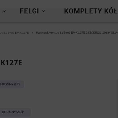
Y
FELGI
KOMPLETY KÓŁ
us S1 Evo3 EV K127E
Hankook Ventus S1 Evo3 EV K127E 285/35R22 106 H XL
•
 K127E
HRONNY (FR)
OFICJALNY SKLEP