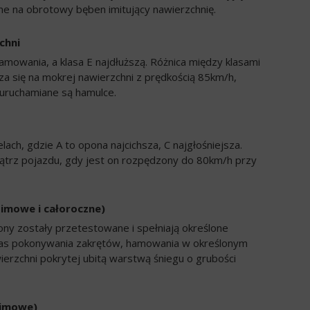
e na obrotowy bęben imitujący nawierzchnię.
chni
amowania, a klasa E najdłuższą. Różnica między klasami
a się na mokrej nawierzchni z prędkością 85km/h,
uruchamiane są hamulce.
ch, gdzie A to opona najcichsza, C najgłośniejsza.
trz pojazdu, gdy jest on rozpędzony do 80km/h przy
zimowe i całoroczne)
ony zostały przetestowane i spełniają określone
zas pokonywania zakrętów, hamowania w określonym
ierzchni pokrytej ubitą warstwą śniegu o grubości
zimowe)