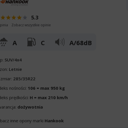
5.3
pinia
Zobacz wszystkie opinie
A
C
A/68dB
p:
SUV/4x4
zon:
Letnie
zmiar:
285/35R22
deks nośności:
106 = max 950 kg
deks prędkości:
H = max 210 km/h
arancja:
dożywotnia
bacz inne opony marki
Hankook