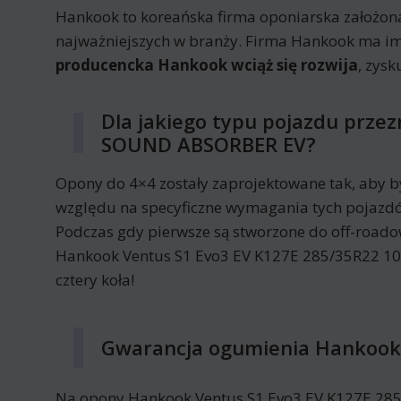
Hankook to koreańska firma oponiarska założon
najważniejszych w branży. Firma Hankook ma im
producencka Hankook wciąż się rozwija
, zys
Dla jakiego typu pojazdu prze
SOUND ABSORBER EV?
Opony do 4×4 zostały zaprojektowane tak, aby by
względu na specyficzne wymagania tych pojazd
Podczas gdy pierwsze są stworzone do off-roa
Hankook Ventus S1 Evo3 EV K127E 285/35R22 10
cztery koła!
Gwarancja ogumienia Hankook
Na opony Hankook Ventus S1 Evo3 EV K127E 285