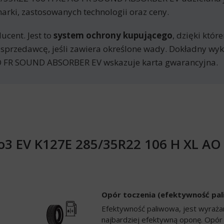
arki, zastosowanych technologii oraz ceny.
ucent. Jest to
system ochrony kupującego
, dzięki któ
 sprzedawcę, jeśli zawiera określone wady. Dokładny w
O FR SOUND ABSORBER EV wskazuje karta gwarancyjna.
vo3 EV K127E 285/35R22 106 H XL 
Opór toczenia (efektywność pa
Efektywność paliwowa, jest wyrażan
najbardziej efektywną oponę. Opór