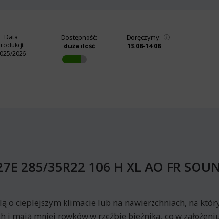
Data
Dostępność:
Doręczymy:
rodukcji:
duża ilość
13.08-14.08
025/2026
127E 285/35R22 106 H XL AO FR SO
lą o cieplejszym klimacie lub na nawierzchniach, na któ
i mają mniej rowków w rzeźbie bieżnika, co w założeniu