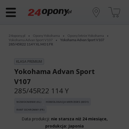
24opony.pl
Opony Yokohama
Opony letnie Yokohama
•
•
•
Yokohama Advan Sport V107
Yokohama Advan Sport V107
•
285/45R22 114 Y XL MO1 FR
KLASA PREMIUM
Yokohama Advan Sport
V107
285/45R22 114 Y
WZMOCNIENIE (XL)
HOMOLOGACJA MERCEDES (MO1)
RANT OCHRONNY (FR)
Data produkcji:
nie starsza niż 24 miesiące,
produkcja: Japonia