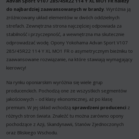
Advan Sport V107 285/45R22 114 Y XL MO1 FR należy
do najbardziej zaawansowanych w branży
. Wyróżnia ją
zróżnicowany układ elementów w dwóch oddzielnych
strefach. Zewnętrzna strona najczęściej odpowiada za
stabilność i przyczepność, a wewnętrzna ma skutecznie
odprowadzać wodę. Opony Yokohama Advan Sport V107
285/45R22 114 Y XL MO1 FR o asymetrycznym bieżniku to
zaawansowane rozwiązanie, na które stawiają wymagający
kierowcy!
Na rynku oponiarskim wyróżnia się wiele grup
producenckich. Pochodzą one ze wszystkich segmentów
jakościowych – od klasy ekonomicznej, aż po klasę
premium. W jej skład wchodzą
sprawdzeni producenci
z
różnych stron świata. Znaleźć tu można zarówno opony
pochodzące z Azji, Skandynawii, Stanów Zjednoczonych
oraz Bliskiego Wschodu.