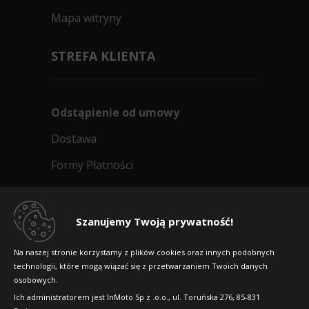
Mapa witryny
STREFA KLIENTA
Odstąpienie od umowy
Dostawa
Formy Płatności
Regulamin sklepu
Dlaczego warto kupić w 24opony.pl
Szanujemy Twoją prywatność!
Konkursy i promocje
Na naszej stronie korzystamy z plików cookies oraz innych podobnych
technologii, które mogą wiązać się z przetwarzaniem Twoich danych
Raty
osobowych.
FAQ
Ich administratorem jest InMoto Sp z .o.o., ul. Toruńska 276, 85-831