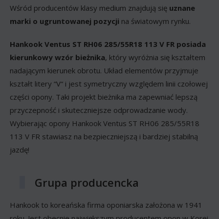
Wśród producentów klasy medium znajdują się
uznane
marki o ugruntowanej pozycji
na światowym rynku.
Hankook Ventus ST RH06 285/55R18 113 V FR posiada
kierunkowy wzór bieżnika
, który wyróżnia się kształtem
nadającym kierunek obrotu. Układ elementów przyjmuje
kształt litery “V“ i jest symetryczny względem linii czołowej
części opony. Taki projekt bieżnika ma zapewniać lepszą
przyczepność i skuteczniejsze odprowadzanie wody.
Wybierając opony Hankook Ventus ST RH06 285/55R18
113 V FR stawiasz na bezpieczniejszą i bardziej stabilną
jazdę!
Grupa producencka
Hankook to koreańska firma oponiarska założona w 1941
roku. Jest obecnie największym producentem opon w Korei