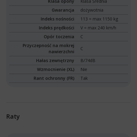
Klasa opony
Klasa Średnia
Gwarancja
dożywotnia
Indeks nośności
113 = max 1150 kg
Indeks prędkości
V = max 240 km/h
Opór toczenia
C
Przyczepność na mokrej
C
nawierzchni
Hałas zewnętrzny
B/74dB
Wzmocnienie (XL)
Nie
Rant ochronny (FR)
Tak
Raty