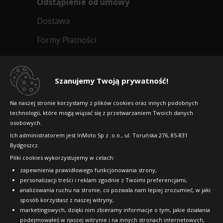
Odstąpienie od umowy
Dostawa
Formy Płatności
Regulamin sklepu
Dlaczego warto kupić w 24opony.pl
Szanujemy Twoją prywatność!
Konkursy i promocje
Na naszej stronie korzystamy z plików cookies oraz innych podobnych
technologii, które mogą wiązać się z przetwarzaniem Twoich danych
Raty
osobowych.
FAQ
Ich administratorem jest InMoto Sp z .o.o., ul. Toruńska 276, 85-831
Bydgoszcz.
Pliki cookies wykorzystujemy w celach:
OFICJALNY PARTNER
zapewnienia prawidłowego funkcjonowania strony,
personalizacji treści i reklam zgodnie z Twoimi preferencjami,
analizowania ruchu na stronie, co pozwala nam lepiej zrozumieć, w jaki
sposób korzystasz z naszej witryny,
marketingowych, dzięki nim zbieramy informacje o tym, jakie działania
podejmowałeś w naszej witrynie i na innych stronach internetowych,