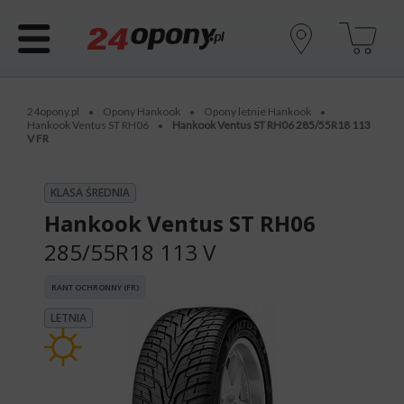
24opony.pl
Opony Hankook
Opony letnie Hankook
•
•
•
Hankook Ventus ST RH06
Hankook Ventus ST RH06 285/55R18 113
•
V FR
KLASA ŚREDNIA
Hankook Ventus ST RH06
285/55R18 113 V
RANT OCHRONNY (FR)
LETNIA