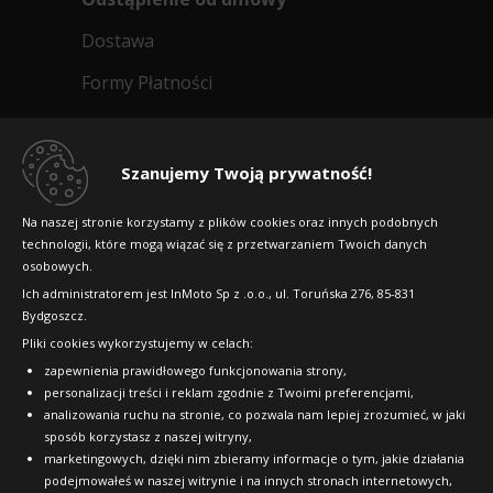
Dostawa
Formy Płatności
Regulamin sklepu
Dlaczego warto kupić w 24opony.pl
Szanujemy Twoją prywatność!
Konkursy i promocje
Na naszej stronie korzystamy z plików cookies oraz innych podobnych
technologii, które mogą wiązać się z przetwarzaniem Twoich danych
Raty
osobowych.
FAQ
Ich administratorem jest InMoto Sp z .o.o., ul. Toruńska 276, 85-831
Bydgoszcz.
Pliki cookies wykorzystujemy w celach:
OFICJALNY PARTNER
zapewnienia prawidłowego funkcjonowania strony,
personalizacji treści i reklam zgodnie z Twoimi preferencjami,
analizowania ruchu na stronie, co pozwala nam lepiej zrozumieć, w jaki
sposób korzystasz z naszej witryny,
marketingowych, dzięki nim zbieramy informacje o tym, jakie działania
podejmowałeś w naszej witrynie i na innych stronach internetowych,