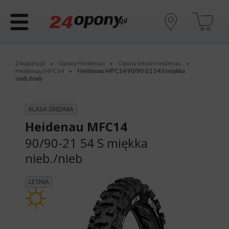
24opony.pl
Opony Heidenau
Opony letnie Heidenau
•
•
•
Heidenau MFC14
Heidenau MFC14 90/90-21 54 S miękka
•
nieb./nieb
KLASA ŚREDNIA
Heidenau MFC14
90/90-21 54 S
miękka
nieb./nieb
LETNIA