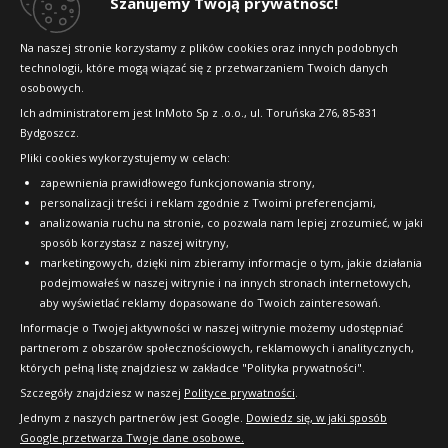
Szanujemy Twoją prywatność!
Konkursy i promocje
Na naszej stronie korzystamy z plików cookies oraz innych podobnych
technologii, które mogą wiązać się z przetwarzaniem Twoich danych
Raty
osobowych.
FAQ
Ich administratorem jest InMoto Sp z .o.o., ul. Toruńska 276, 85-831
Bydgoszcz.
Pliki cookies wykorzystujemy w celach:
OFICJALNY PARTNER
zapewnienia prawidłowego funkcjonowania strony,
personalizacji treści i reklam zgodnie z Twoimi preferencjami,
analizowania ruchu na stronie, co pozwala nam lepiej zrozumieć, w jaki
sposób korzystasz z naszej witryny,
marketingowych, dzięki nim zbieramy informacje o tym, jakie działania
podejmowałeś w naszej witrynie i na innych stronach internetowych,
aby wyświetlać reklamy dopasowane do Twoich zainteresowań.
Informacje o Twojej aktywności w naszej witrynie możemy udostępniać
partnerom z obszarów społecznościowych, reklamowych i analitycznych,
których pełną listę znajdziesz w zakładce "Polityka prywatności".
Szczegóły znajdziesz w naszej
Polityce prywatności
.
Jednym z naszych partnerów jest Google.
Dowiedz się, w jaki sposób
Google przetwarza Twoje dane osobowe.