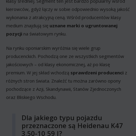
klasy średniej. Segment ten jest bardzo popularny wśród
kierowców, gdyż łączy w sobie odpowiednio wysoką jakość
wykonania z atrakcyjną ceną. Wśród producentów klasy
medium znajdują się
uznane marki o ugruntowanej
pozycji
na światowym rynku.
Na rynku oponiarskim wyróżnia się wiele grup
producenckich. Pochodzą one ze wszystkich segmentów
jakościowych – od klasy ekonomicznej, aż po klasę
premium. W jej skład wchodzą
sprawdzeni producenci
z
różnych stron świata. Znaleźć tu można zarówno opony
pochodzące z Azji, Skandynawii, Stanów Zjednoczonych
oraz Bliskiego Wschodu.
Dla jakiego typu pojazdu
przeznaczone są Heidenau K47
3.50-10 59 J?