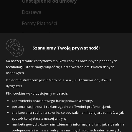
Odstąpienie od umowy
Dostawa
Formy Płatności
Regulamin sklepu
Dlaczego warto kupić w 24opony.pl
Szanujemy Twoją prywatność!
Konkursy i promocje
Na naszej stronie korzystamy z plików cookies oraz innych podobnych
technologii, które mogą wiązać się z przetwarzaniem Twoich danych
Raty
osobowych.
FAQ
Ich administratorem jest InMoto Sp z .o.o., ul. Toruńska 276, 85-831
Bydgoszcz.
Pliki cookies wykorzystujemy w celach:
OFICJALNY PARTNER
zapewnienia prawidłowego funkcjonowania strony,
personalizacji treści i reklam zgodnie z Twoimi preferencjami,
analizowania ruchu na stronie, co pozwala nam lepiej zrozumieć, w jaki
sposób korzystasz z naszej witryny,
marketingowych, dzięki nim zbieramy informacje o tym, jakie działania
podejmowałeś w naszej witrynie i na innych stronach internetowych,