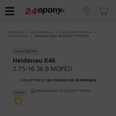
24opony.pl
Opony Heidenau
Opony letnie Heidenau
•
•
•
Heidenau K46
Heidenau K46 2.75-16 36 B TT MOPED
•
KLASA ŚREDNIA
Heidenau K46
2.75-16 36 B
MOPED
Data produkcji:
nie starsza niż 24 miesiące
LETNIA