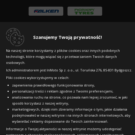
Szanujemy Twoją prywatność!
Na naszej stronie korzystamy z plików cookies oraz innych podobnych
technologii, które mogą wiązać się z przetwarzaniem Twoich danych
Copyright © 2010-2026 24opony.pl. Wszelkie
osobowych.
prawa zastrzeżone.
Ich administratorem jest InMoto Sp z .o.o., ul. Toruńska 276, 85-831 Bydgoszcz.
Pliki cookies wykorzystujemy w celach:
zapewnienia prawidłowego funkcjonowania strony,
personalizacji treści i reklam zgodnie z Twoimi preferencjami,
analizowania ruchu na stronie, co pozwala nam lepiej zrozumieć, w jaki
sposób korzystasz z naszej witryny,
marketingowych, dzięki nim zbieramy informacje o tym, jakie działania
podejmowałeś w naszej witrynie i na innych stronach internetowych, aby
wyświetlać reklamy dopasowane do Twoich zainteresowań.
Informacje o Twojej aktywności w naszej witrynie możemy udostępniać
partnerom z obszarów społecznościowych, reklamowych i analitycznych,