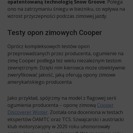
opatentowaną technologię Snow Groove
. Polega
ono na zatrzymaniu śniegu w bieżniku, co wpływa na
wzrost przyczepności podczas zimowej jazdy.
Testy opon zimowych Cooper
Oprócz kompleksowych testów opon
przeprowadzanych przez producenta, ogumienie na
zimę Cooper podlega też wielu niezależnym testom
zewnętrznym. Dzięki nim kierowca może obiektywnie
zweryfikować jakość, jaką oferują opony zimowe
amerykańskiego producenta.
Jako przykład, spójrzmy na model z flagowej serii
ogumienia producenta – oponę zimową
Cooper
Discoverer Winter
. Została ona doceniona w testach
ekspertów ÖAMTC oraz TCS. Szwajcarski i austriacki
klub motoryzacyjny w 2020 roku uhonorowały