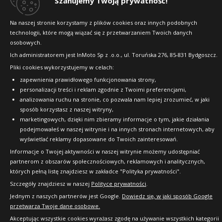
Szanujemy Twoją prywatność!
Na naszej stronie korzystamy z plików cookies oraz innych podobnych
technologii, które mogą wiązać się z przetwarzaniem Twoich danych
Copyright © 2010-2026 24opony.pl. Wszelkie
osobowych.
prawa zastrzeżone.
Ich administratorem jest InMoto Sp z .o.o., ul. Toruńska 276, 85-831 Bydgoszcz.
Pliki cookies wykorzystujemy w celach:
zapewnienia prawidłowego funkcjonowania strony,
personalizacji treści i reklam zgodnie z Twoimi preferencjami,
analizowania ruchu na stronie, co pozwala nam lepiej zrozumieć, w jaki
sposób korzystasz z naszej witryny,
marketingowych, dzięki nim zbieramy informacje o tym, jakie działania
podejmowałeś w naszej witrynie i na innych stronach internetowych, aby
wyświetlać reklamy dopasowane do Twoich zainteresowań.
Informacje o Twojej aktywności w naszej witrynie możemy udostępniać
partnerom z obszarów społecznościowych, reklamowych i analitycznych,
których pełną listę znajdziesz w zakładce "Polityka prywatności".
Szczegóły znajdziesz w naszej
Polityce prywatności
.
Jednym z naszych partnerów jest Google.
Dowiedz się, w jaki sposób Google
przetwarza Twoje dane osobowe.
Akceptując wszystkie cookies wyrażasz zgodę na używanie wszystkich kategorii