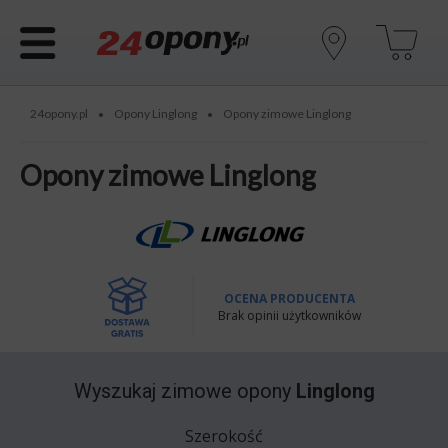
24opony.pl
Opony Linglong
Opony zimowe Linglong
•
•
Opony zimowe Linglong
OCENA PRODUCENTA
Brak opinii użytkowników
Wyszukaj
zimowe opony
Linglong
Szerokość