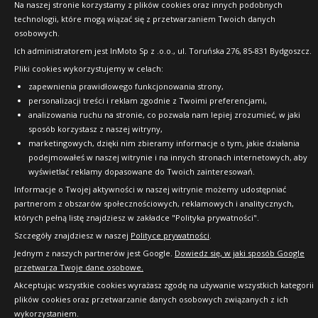
Na naszej stronie korzystamy z plików cookies oraz innych podobnych
technologii, które mogą wiązać się z przetwarzaniem Twoich danych
osobowych.
Ich administratorem jest InMoto Sp z .o.o., ul. Toruńska 276, 85-831 Bydgoszcz.
Pliki cookies wykorzystujemy w celach:
zapewnienia prawidłowego funkcjonowania strony,
personalizacji treści i reklam zgodnie z Twoimi preferencjami,
analizowania ruchu na stronie, co pozwala nam lepiej zrozumieć, w jaki
sposób korzystasz z naszej witryny,
marketingowych, dzięki nim zbieramy informacje o tym, jakie działania
podejmowałeś w naszej witrynie i na innych stronach internetowych, aby
wyświetlać reklamy dopasowane do Twoich zainteresowań.
Informacje o Twojej aktywności w naszej witrynie możemy udostępniać
partnerom z obszarów społecznościowych, reklamowych i analitycznych,
których pełną listę znajdziesz w zakładce "Polityka prywatności".
Szczegóły znajdziesz w naszej
Polityce prywatności
.
Jednym z naszych partnerów jest Google.
Dowiedz się, w jaki sposób Google
przetwarza Twoje dane osobowe.
Akceptując wszystkie cookies wyrażasz zgodę na używanie wszystkich kategorii
plików cookies oraz przetwarzanie danych osobowych związanych z ich
wykorzystaniem.