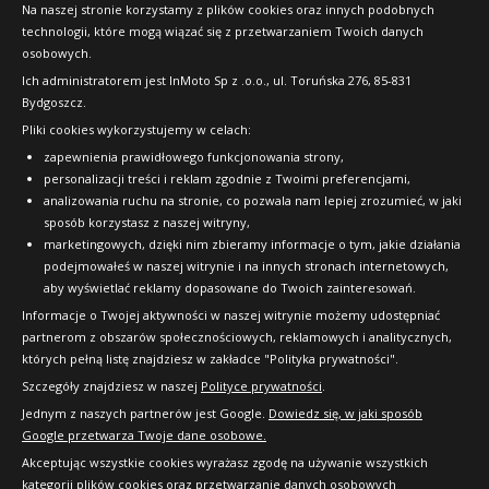
Na naszej stronie korzystamy z plików cookies oraz innych podobnych
technologii, które mogą wiązać się z przetwarzaniem Twoich danych
Raty
osobowych.
FAQ
Ich administratorem jest InMoto Sp z .o.o., ul. Toruńska 276, 85-831
Bydgoszcz.
Pliki cookies wykorzystujemy w celach:
OFICJALNY PARTNER
zapewnienia prawidłowego funkcjonowania strony,
personalizacji treści i reklam zgodnie z Twoimi preferencjami,
analizowania ruchu na stronie, co pozwala nam lepiej zrozumieć, w jaki
sposób korzystasz z naszej witryny,
marketingowych, dzięki nim zbieramy informacje o tym, jakie działania
podejmowałeś w naszej witrynie i na innych stronach internetowych,
aby wyświetlać reklamy dopasowane do Twoich zainteresowań.
Informacje o Twojej aktywności w naszej witrynie możemy udostępniać
partnerom z obszarów społecznościowych, reklamowych i analitycznych,
których pełną listę znajdziesz w zakładce "Polityka prywatności".
Szczegóły znajdziesz w naszej
Polityce prywatności
.
Jednym z naszych partnerów jest Google.
Dowiedz się, w jaki sposób
Google przetwarza Twoje dane osobowe.
Akceptując wszystkie cookies wyrażasz zgodę na używanie wszystkich
kategorii plików cookies oraz przetwarzanie danych osobowych