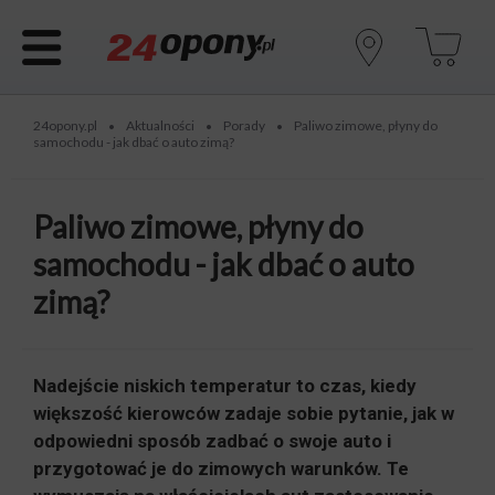
24opony.pl
Aktualności
Porady
Paliwo zimowe, płyny do
•
•
•
samochodu - jak dbać o auto zimą?
Paliwo zimowe, płyny do
samochodu - jak dbać o auto
zimą?
Nadejście niskich temperatur to czas, kiedy
większość kierowców zadaje sobie pytanie, jak w
odpowiedni sposób zadbać o swoje auto i
przygotować je do zimowych warunków. Te