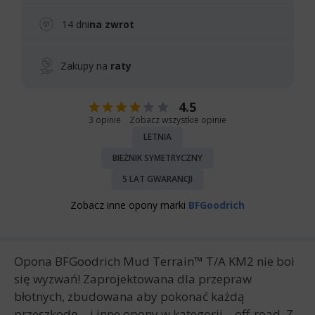
14 dni
na zwrot
Zakupy na
raty
4.5
3 opinie
Zobacz wszystkie opinie
LETNIA
BIEŻNIK SYMETRYCZNY
5 LAT GWARANCJI
Zobacz inne opony marki
BFGoodrich
Opona BFGoodrich Mud Terrain™ T/A KM2 nie boi
się wyzwań! Zaprojektowana dla przepraw
błotnych, zbudowana aby pokonać każdą
przeszkodę – i inne opony w kategorii – off-road. Z