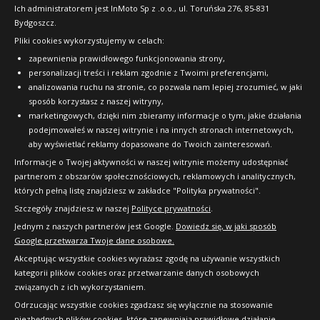
FAQ
Ich administratorem jest InMoto Sp z .o.o., ul. Toruńska 276, 85-831
Bydgoszcz.
Pliki cookies wykorzystujemy w celach:
OFICJALNY PARTNER
zapewnienia prawidłowego funkcjonowania strony,
personalizacji treści i reklam zgodnie z Twoimi preferencjami,
analizowania ruchu na stronie, co pozwala nam lepiej zrozumieć, w jaki
sposób korzystasz z naszej witryny,
marketingowych, dzięki nim zbieramy informacje o tym, jakie działania
podejmowałeś w naszej witrynie i na innych stronach internetowych,
aby wyświetlać reklamy dopasowane do Twoich zainteresowań.
Informacje o Twojej aktywności w naszej witrynie możemy udostępniać
partnerom z obszarów społecznościowych, reklamowych i analitycznych,
których pełną listę znajdziesz w zakładce "Polityka prywatności".
Szczegóły znajdziesz w naszej
Polityce prywatności
.
Jednym z naszych partnerów jest Google.
Dowiedz się, w jaki sposób
Google przetwarza Twoje dane osobowe.
Akceptując wszystkie cookies wyrażasz zgodę na używanie wszystkich
kategorii plików cookies oraz przetwarzanie danych osobowych
związanych z ich wykorzystaniem.
Odrzucając wszystkie cookies zgadzasz się wyłącznie na stosowanie
niezbędnych plików cookies, które zapewniają prawidłowe działanie