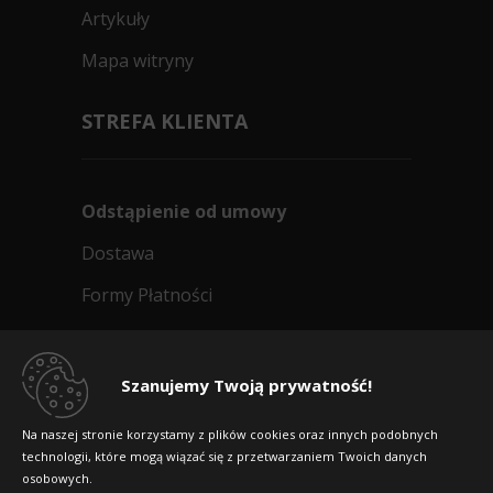
Artykuły
Mapa witryny
STREFA KLIENTA
Odstąpienie od umowy
Dostawa
Formy Płatności
Regulamin sklepu
Dlaczego warto kupić w 24opony.pl
Szanujemy Twoją prywatność!
Konkursy i promocje
Na naszej stronie korzystamy z plików cookies oraz innych podobnych
technologii, które mogą wiązać się z przetwarzaniem Twoich danych
Raty
osobowych.