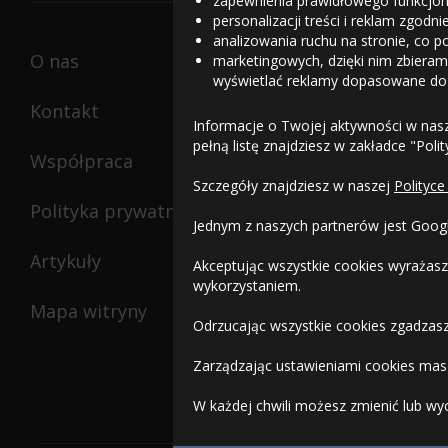
zapewnienia prawidłowego funkcjon
personalizacji treści i reklam zgodn
analizowania ruchu na stronie, co p
O nas
marketingowych, dzięki nim zbieramy
wyświetlać reklamy dopasowane do
Kontakt
Informacje o Twojej aktywności w nas
pełną listę znajdziesz w zakładce "Poli
Współpraca
Szczegóły znajdziesz w naszej
Polityce
Polityka prywatności
Jednym z naszych partnerów jest Goog
Artykuły
Akceptując wszystkie cookies wyrażasz
wykorzystaniem.
Mapa witryny
Odrzucając wszystkie cookies zgadzasz
Zarządzając ustawieniami cookies masz
W każdej chwili możesz zmienić lub wy