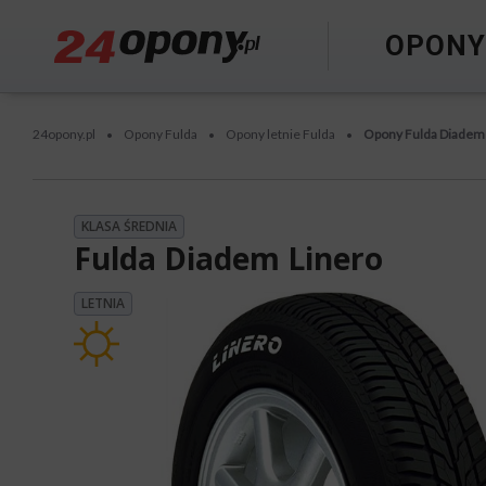
OPON
24opony.pl
Opony Fulda
Opony letnie Fulda
Opony Fulda Diadem
•
•
•
KLASA ŚREDNIA
Fulda Diadem Linero
LETNIA