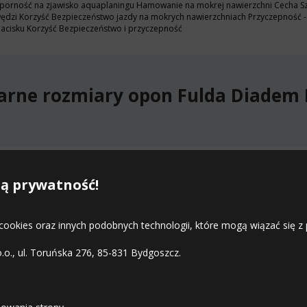
orność na zjawisko aquaplaningu Hamowanie na mokrej nawierzchni Cecha Szero
rawędzi Korzyść Bezpieczeństwo jazdy na mokrych nawierzchniach Przyczepność
 nacisku Korzyść Bezpieczeństwo i przyczepność
arne rozmiary opon Fulda Diadem 
pne rozmiary opon Fulda Diadem 
ą prywatność!
 cookies oraz innych podobnych technologii, które mogą wiązać się
o.o., ul. Toruńska 276, 85-831 Bydgoszcz.
STREFA KLIENTA