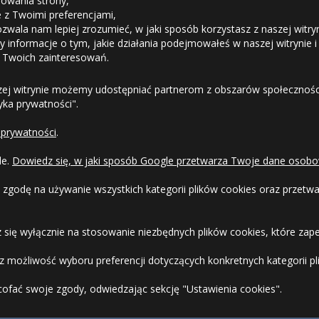
owania strony,
ie z Twoimi preferencjami,
ozwala nam lepiej zrozumieć, w jaki sposób korzystasz z naszej witry
Odstąpienie od umowy
 informacje o tym, jakie działania podejmowałeś w naszej witrynie i
 Twoich zainteresowań.
Dostawa
zej witrynie możemy udostępniać partnerom z obszarów społeczności
tyka prywatności".
Formy Płatności
 prywatności
.
Regulamin sklepu
le.
Dowiedz się, w jaki sposób Google przetwarza Twoje dane osobo
Dlaczego warto kupić w 24opony.pl
 zgodę na używanie wszystkich kategorii plików cookies oraz przet
Konkursy i promocje
 się wyłącznie na stosowanie niezbędnych plików cookies, które zape
Raty
 możliwość wyboru preferencji dotyczących konkretnych kategorii pli
cofać swoje zgody, odwiedzając sekcję "Ustawienia cookies".
FAQ