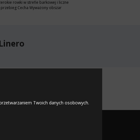
kie rowki w strefie barkowej i liczne
 - przebieg Cecha Wyważony obszar
Linero
Linero
 z przetwarzaniem Twoich danych osobowych.
OFICJALNY PARTNER