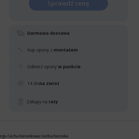
Sprawdź cenę
Darmowa dostawa
Kup opony z
montażem
Odbierz opony
w punkcie
14 dni
na zwrot
Zakupy na
raty
ngu Cecha Kierunkowa rzeźba bieżnika