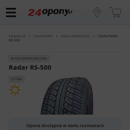
24opony.pl
Opony Radar
Opony letnie Radar
Opony Radar
•
•
•
RS-500
KLASA EKONOMICZNA
Radar RS-500
LETNIA
Opona dostępna w wielu rozmiarach