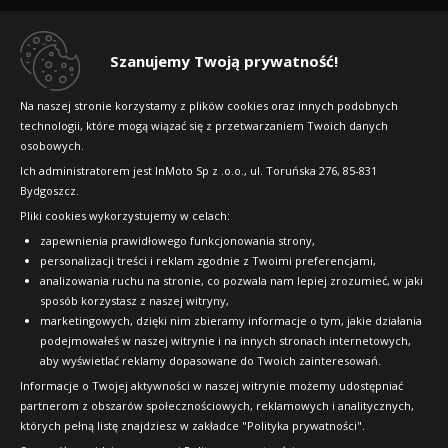
Regulamin sklepu
Dlaczego warto kupić w 24opony.pl
Szanujemy Twoją prywatność!
Konkursy i promocje
Na naszej stronie korzystamy z plików cookies oraz innych podobnych
technologii, które mogą wiązać się z przetwarzaniem Twoich danych
Raty
osobowych.
FAQ
Ich administratorem jest InMoto Sp z .o.o., ul. Toruńska 276, 85-831
Bydgoszcz.
Pliki cookies wykorzystujemy w celach:
OFICJALNY PARTNER
zapewnienia prawidłowego funkcjonowania strony,
personalizacji treści i reklam zgodnie z Twoimi preferencjami,
analizowania ruchu na stronie, co pozwala nam lepiej zrozumieć, w jaki
sposób korzystasz z naszej witryny,
marketingowych, dzięki nim zbieramy informacje o tym, jakie działania
podejmowałeś w naszej witrynie i na innych stronach internetowych,
aby wyświetlać reklamy dopasowane do Twoich zainteresowań.
Informacje o Twojej aktywności w naszej witrynie możemy udostępniać
partnerom z obszarów społecznościowych, reklamowych i analitycznych,
których pełną listę znajdziesz w zakładce "Polityka prywatności".