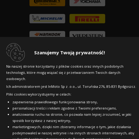
Szanujemy Twoją prywatność!
Na naszej stronie korzystamy z plików cookies oraz innych podobnych
technologii, które mogą wiązać się z przetwarzaniem Twoich danych
osobowych.
Ich administratorem jest InMoto Sp z .o.o., ul. Toruńska 276, 85-831 Bydgoszcz.
Pliki cookies wykorzystujemy w celach:
Copyright © 2010-2026 24opony.pl. Wszelkie
zapewnienia prawidłowego funkcjonowania strony,
prawa zastrzeżone.
personalizacji treści i reklam zgodnie z Twoimi preferencjami,
analizowania ruchu na stronie, co pozwala nam lepiej zrozumieć, w jaki
sposób korzystasz z naszej witryny,
marketingowych, dzięki nim zbieramy informacje o tym, jakie działania
podejmowałeś w naszej witrynie i na innych stronach internetowych, aby