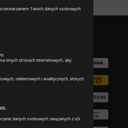
 z przetwarzaniem Twoich danych osobowych.
304
Kup
zł/szt.
OFICJALNY PARTNER
ny,
 na innych stronach internetowych, aby
owych, reklamowych i analitycznych, których
we.
warzanie danych osobowych związanych z ich