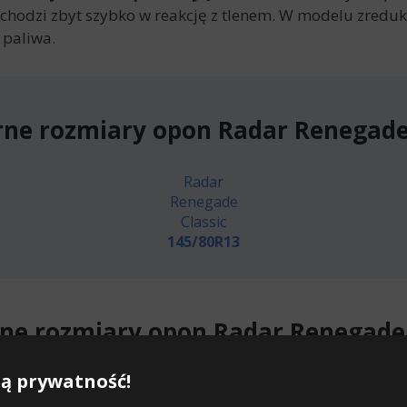
wchodzi zbyt szybko w reakcję z tlenem. W modelu zred
 paliwa.
rne rozmiary opon Radar Renegade 
Radar
Renegade
Classic
145/80R13
ne rozmiary opon Radar Renegade 
ą prywatność!