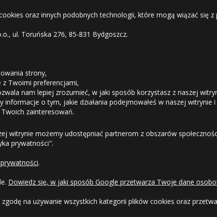
 cookies oraz innych podobnych technologii, które mogą wiązać się
o.o., ul. Toruńska 276, 85-831 Bydgoszcz.
STREFA KLIENTA
8
Duża ilość
owania strony,
ie z Twoimi preferencjami,
ozwala nam lepiej zrozumieć, w jaki sposób korzystasz z naszej witry
Odstąpienie od umowy
 informacje o tym, jakie działania podejmowałeś w naszej witrynie i
 Twoich zainteresowań.
Dostawa
zej witrynie możemy udostępniać partnerom z obszarów społeczności
tyka prywatności".
Formy Płatności
 prywatności
.
Regulamin sklepu
le.
Dowiedz się, w jaki sposób Google przetwarza Twoje dane osobo
Dlaczego warto kupić w 24opony.pl
 zgodę na używanie wszystkich kategorii plików cookies oraz przet