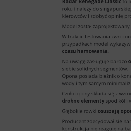
Radar Renegade Classic
to l
roku i należy do singapursk
kierowców i zdobyć opinię p
Model został zaprojektowany
W trakcie testowania zwróco
przypadkach model wykazywał 
czasu hamowania.
Na uwagę zasługuje bardzo
o
siebie solidnych segmentów.
Opona posiada bieżnik o kons
wody i tym samym minimalizuj
Czoło opony składa się z wz
drobne elementy
spod kół i 
Głębokie rowki
osuszają opo
Producent zdecydował się na
konstrukcja nie reaguje na b