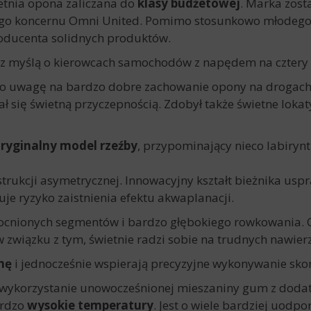
etnia opona zaliczana do
klasy budżetowej
. Marka zost
iego koncernu Omni United. Pomimo stosunkowo młodego 
roducenta solidnych produktów.
 z myślą o kierowcach samochodów z napędem na cztery 
no uwagę na bardzo dobre zachowanie opony na drogach
się świetną przyczepnością. Zdobył także świetne loka
ryginalny model rzeźby
, przypominający nieco labiryn
trukcji asymetrycznej. Innowacyjny kształt bieżnika us
e ryzyko zaistnienia efektu akwaplanacji.
mocnionych segmentów i bardzo głębokiego rowkowania.
w związku z tym, świetnie radzi sobie na trudnych nawier
nę
i jednocześnie wspierają precyzyjne wykonywanie s
 wykorzystanie unowocześnionej mieszaniny gum z dodat
ardzo
wysokie temperatury
. Jest o wiele bardziej uodpo