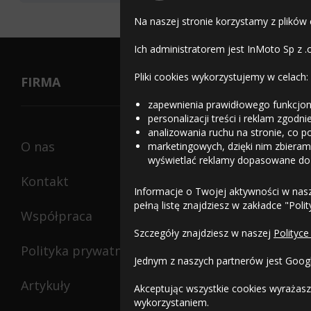
Na naszej stronie korzystamy z plików
Radar Renegade Classic
Ich administratorem jest InMoto Sp z .
145/80R13 74 Q
Pliki cookies wykorzystujemy w celach:
FIRMA
Data produkcji:
nie
0dB
Doręczymy
17.08 - 18.0
starsza niż 24 miesiące
zapewnienia prawidłowego funkcjon
personalizacji treści i reklam zgodn
analizowania ruchu na stronie, co p
O nas
marketingowych, dzięki nim zbieramy
wyświetlać reklamy dopasowane do
Kontakt
Informacje o Twojej aktywności w nas
pełną listę znajdziesz w zakładce "Poli
Współpraca
Szczegóły znajdziesz w naszej
Polityce
Polityka prywatności
Jednym z naszych partnerów jest Goog
Artykuły
Akceptując wszystkie cookies wyrażasz
wykorzystaniem.