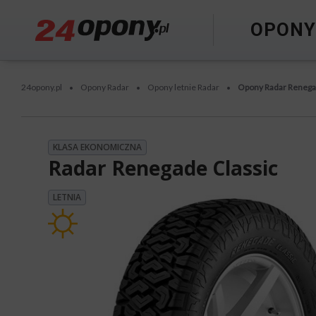
OPON
24opony.pl
Opony Radar
Opony letnie Radar
Opony Radar Renega
•
•
•
KLASA EKONOMICZNA
Radar Renegade Classic
LETNIA