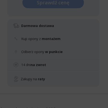
Sprawdź cenę
Darmowa dostawa
Kup opony z
montażem
Odbierz opony
w punkcie
14 dni
na zwrot
Zakupy na
raty