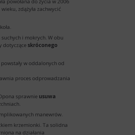
ała powołana do życia w 2006
wieku, zdążyła zachwycić
koła.
 suchych i mokrych. W obu
ty dotyczące
skróconego
t powstały w oddalonych od
prawnia proces odprowadzania
 Opona sprawnie
usuwa
zchniach.
komplikowanych manewrów.
kiem krzemionki. Ta solidna
rniona na działania