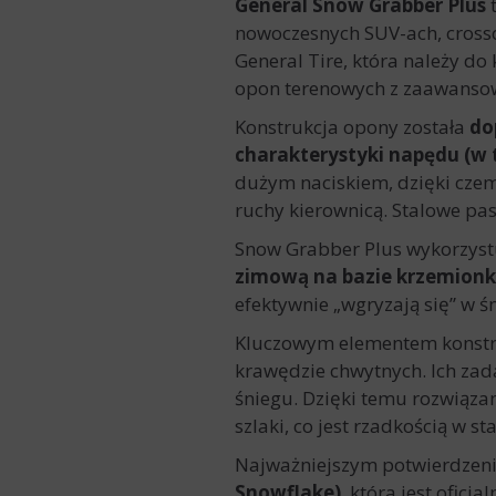
General Snow Grabber Plus
nowoczesnych SUV-ach, cros
General Tire, która należy d
opon terenowych z zaawanso
Konstrukcja opony została
do
charakterystyki napędu (w 
dużym naciskiem, dzięki czem
ruchy kierownicą. Stalowe pas
Snow Grabber Plus wykorzys
zimową na bazie krzemionk
efektywnie „wgryzają się” w ś
Kluczowym elementem konstru
krawędzie chwytnych. Ich zad
śniegu. Dzięki temu rozwiąza
szlaki, co jest rzadkością w
Najważniejszym potwierdzeni
Snowflake)
, która jest ofic