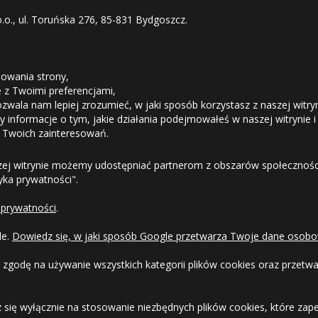
NIEG (3PMSF)
o.o., ul. Toruńska 276, 85-831 Bydgoszcz.
17.08
Mała ilość
08
Duża ilość
NIEG (3PMSF)
STREFA KLIENTA
Średnia ilość
owania strony,
Mała ilość
Duża ilość
ie z Twoimi preferencjami,
NIEG (3PMSF)
ozwala nam lepiej zrozumieć, w jaki sposób korzystasz z naszej witry
Odstąpienie od umowy
 informacje o tym, jakie działania podejmowałeś w naszej witrynie i
Duża ilość
 Twoich zainteresowań.
NIEG (3PMSF)
Dostawa
zej witrynie możemy udostępniać partnerom z obszarów społeczności
Duża ilość
tyka prywatności".
NIEG (3PMSF)
08
Mała ilość
NIEG (3PMSF)
Formy Płatności
Duża ilość
 prywatności
.
Duża ilość
Regulamin sklepu
le.
Dowiedz się, w jaki sposób Google przetwarza Twoje dane osobo
Dlaczego warto kupić w 24opony.pl
 zgodę na używanie wszystkich kategorii plików cookies oraz przet
Duża ilość
NIEG (3PMSF)
Konkursy i promocje
 się wyłącznie na stosowanie niezbędnych plików cookies, które zape
08
Duża ilość
NIEG (3PMSF)