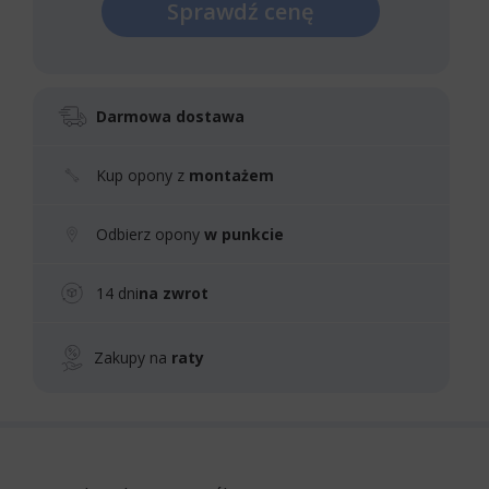
Sprawdź cenę
Darmowa dostawa
Kup opony z
montażem
Odbierz opony
w punkcie
14 dni
na zwrot
Zakupy na
raty