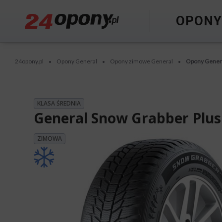
OPON
24opony.pl
Opony General
Opony zimowe General
Opony Genera
•
•
•
KLASA ŚREDNIA
General Snow Grabber Plus
ZIMOWA