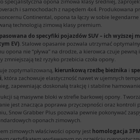
to specjalistyczna opona zimowa klasy średniej, zaproj
soverach i samochodach z napędem 4x4. Produkowana p
o koncernu Continental, opona ta łączy w sobie legendar
waną technologią zimową klasy premium.
pasowana do specyfiki pojazdów SUV
– ich wyższej m
tym EV)
. Stalowe opasanie pozwala utrzymać optymalny 
u opona nie “pływa” na drodze, a kierowca czuje pewną 
y zmniejszają też ryzyko przebicia czoła opony.
tuje zoptymalizowaną,
kierunkową rzeźbę bieżnika
i
spe
i
, która zachowuje elastyczność nawet w ujemnych tempe
nieg, zapewniając doskonałą trakcję i stabilne hamowanie
kcji są masywne bloki w strefie barkowej opony. Tworz
anie jest znacząca poprawa przyczepności oraz kontroli
niu, Snow Grabber Plus pozwala pewnie pokonywać zaspy
 standardowych oponach zimowych.
em zimowych właściwości opony jest
homologacja 3PM
jalnym certyfikatem wydawanym po przejściu rygorystycznyc