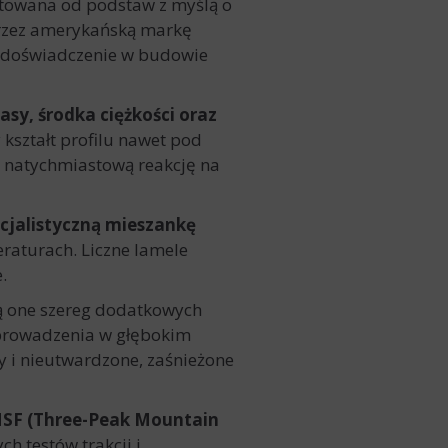
ektowana od podstaw z myślą o
rzez amerykańską markę
ne doświadczenie w budowie
asy, środka ciężkości oraz
kształt profilu nawet pod
i natychmiastową reakcję na
cjalistyczną mieszankę
raturach. Liczne lamele
.
ą one szereg dodatkowych
 prowadzenia w głębokim
 i nieutwardzone, zaśnieżone
SF (Three-Peak Mountain
h testów trakcji i