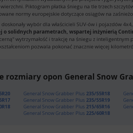
ierzchni. Piktogram płatka śniegu na tle trzech szczytó
ikowane normy europejskie dotyczące osiągów na zaśnieżo
 doskonały wybór dla właścicieli SUV-ów i pojazdów 4x4,
o solidnych parametrach, wspartej inżynierią Conti
erną" wytrzymałość i trakcję na śniegu z inteligentnym p
ształceniom pozwala pokonać znacznie więcej kilometr
e rozmiary opon General Snow Gra
5R20
General Snow Grabber Plus
235/55R18
Gen
5R17
General Snow Grabber Plus
235/55R19
Gen
0R18
General Snow Grabber Plus
215/65R16
Gen
General Snow Grabber Plus
225/60R18