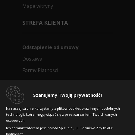
Mapa witryny
STREFA KLIENTA
Odstąpienie od umowy
Dostawa
Formy Płatności
Regulamin sklepu
Dlaczego warto kupić w 24opony.pl
Szanujemy Twoją prywatność!
Konkursy i promocje
Na naszej stronie korzystamy z plików cookies oraz innych podobnych
technologii, które mogą wiązać się z przetwarzaniem Twoich danych
Raty
osobowych.
FAQ
Ich administratorem jest InMoto Sp z .o.o., ul. Toruńska 276, 85-831
Bydgoszcz.