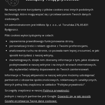
Aplus A610
C
D
71dB
286
225/50R16 96 W
Konkursy i promocje
Aplus A610
WZMOCNIENIE (XL)
Data produkcji:
nie starsza niż 24 miesiące
Na naszej stronie korzystamy z plików cookies oraz innych podobnych
Kup
Doręczymy
18.08 - 19.08
Średnia ilość
zł/szt.
275/35R22 104 Y
Aplus A610
WZMOCNIENIE (XL)
technologii, które mogą wiązać się z przetwarzaniem Twoich danych
Raty
B
C
72dB
327
215/45R17 91 Y
osobowych.
WZMOCNIENIE (XL)
Data produkcji:
2025/2026
C
C
71dB
FAQ
Kup
Doręczymy
14.08 - 17.08
Średnia ilość
Ich administratorem jest InMoto Sp z .o.o., ul. Toruńska 276, 85-831
zł/szt.
WZMOCNIENIE (XL)
Data produkcji:
nie starsza niż 24 miesiące
B
C
72dB
Bydgoszcz.
Doręczymy
18.08 - 19.08
Duża ilość
Aplus A610
399
Data produkcji:
nie starsza niż 24 miesiące
C
D
71dB
Pliki cookies wykorzystujemy w celach:
OFICJALNY PARTNER
215/45R18 93 Y
259
Kup
Doręczymy
18.08 - 19.08
Mała ilość
zł/szt.
Data produkcji:
2025/2026
zapewnienia prawidłowego funkcjonowania strony,
Doręczymy
14.08 - 17.08
Duża ilość
Aplus A610
WZMOCNIENIE (XL)
640
zł/szt.
personalizacji treści i reklam zgodnie z Twoimi preferencjami,
235/45R19 99 W
analizowania ruchu na stronie, co pozwala nam lepiej zrozumieć, w jaki
214
Kup
zł/szt.
C
D
71dB
sposób korzystasz z naszej witryny,
Kup
Aplus A610
WZMOCNIENIE (XL)
Data produkcji:
2025/2026
zł/szt.
marketingowych, dzięki nim zbieramy informacje o tym, jakie działania
Doręczymy
14.08 - 17.08
Średnia ilość
235/55R20 105 W
podejmowałeś w naszej witrynie i na innych stronach internetowych,
Kup
C
C
71dB
267
aby wyświetlać reklamy dopasowane do Twoich zainteresowań.
Kup
Aplus A610
WZMOCNIENIE (XL)
Data produkcji:
2025/2026
Informacje o Twojej aktywności w naszej witrynie możemy udostępniać
Doręczymy
14.08 - 17.08
Duża ilość
zł/szt.
245/35R21 96 Y
Aplus A610
partnerom z obszarów społecznościowych, reklamowych i analitycznych,
C
C
71dB
292
225/55R16 99 W
których pełną listę znajdziesz w zakładce "Polityka prywatności".
Aplus A610
WZMOCNIENIE (XL)
Data produkcji:
nie starsza niż 24 miesiące
Kup
Doręczymy
18.08 - 19.08
Duża ilość
zł/szt.
Szczegóły znajdziesz w naszej
Polityce prywatności
.
275/45R22 112 W
Aplus A610
WZMOCNIENIE (XL)
B
C
71dB
Jednym z naszych partnerów jest Google.
327
Dowiedz się, w jaki sposób
205/50R17 93 W
WZMOCNIENIE (XL)
Data produkcji:
2025/2026
C
C
71dB
Google przetwarza Twoje dane osobowe.
Kup
Doręczymy
14.08 - 17.08
Średnia ilość
zł/szt.
WZMOCNIENIE (XL)