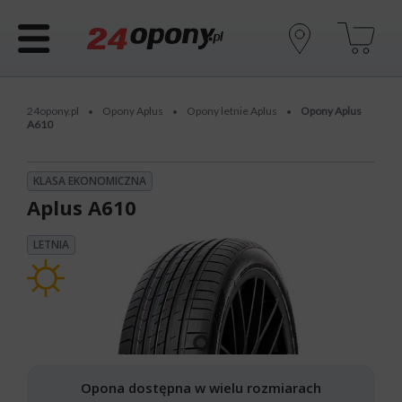
24opony.pl
Opony Aplus
Opony letnie Aplus
Opony Aplus
•
•
•
A610
KLASA EKONOMICZNA
Aplus A610
LETNIA
Opona dostępna w wielu rozmiarach