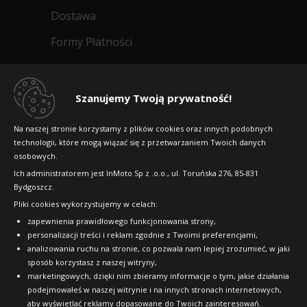
Doręczymy
17.08 - 18.08
Duża ilość
HOMOLOGACJA MERCEDES (MO-S)
Dostawa
679
WYCISZENIE (NRT)
Formy Płatności
zł/szt.
A
B
69dB
Data produkcji:
nie starsza niż 24 miesiące
Regulamin sklepu
Doręczymy
17.08 - 18.08
Średnia ilość
Kup
Dlaczego warto kupić w 24opony.pl
809
Szanujemy Twoją prywatność!
zł/szt.
Konkursy i promocje
Na naszej stronie korzystamy z plików cookies oraz innych podobnych
technologii, które mogą wiązać się z przetwarzaniem Twoich danych
Raty
Kup
osobowych.
FAQ
Ich administratorem jest InMoto Sp z .o.o., ul. Toruńska 276, 85-831
Bydgoszcz.
Pliki cookies wykorzystujemy w celach:
OFICJALNY PARTNER
Cooper ZEON CROSS
zapewnienia prawidłowego funkcjonowania strony,
RANGE
personalizacji treści i reklam zgodnie z Twoimi preferencjami,
275/40R22 100 H
analizowania ruchu na stronie, co pozwala nam lepiej zrozumieć, w jaki
sposób korzystasz z naszej witryny,
WZMOCNIENIE (XL)
marketingowych, dzięki nim zbieramy informacje o tym, jakie działania
HOMOLOGACJA MERCEDES (MO-S)
podejmowałeś w naszej witrynie i na innych stronach internetowych,
RANT OCHRONNY (FR)
aby wyświetlać reklamy dopasowane do Twoich zainteresowań.