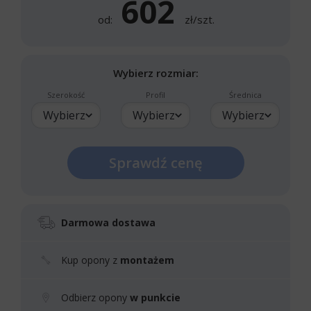
602
od:
zł/szt.
Wybierz rozmiar:
Szerokość
Profil
Średnica
Wybierz
Wybierz
Wybierz
Sprawdź cenę
Darmowa dostawa
Kup opony z
montażem
Odbierz opony
w punkcie