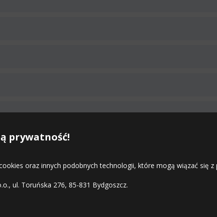
Duża ilość
Średnia ilość
Średnia ilość
NIEG (3PMSF)
ą prywatność!
Mała ilość
Duża ilość
NIEG (3PMSF)
 cookies oraz innych podobnych technologii, które mogą wiązać się
Duża ilość
Duża ilość
NIEG (3PMSF)
o.o., ul. Toruńska 276, 85-831 Bydgoszcz.
Średnia ilość
NIEG (3PMSF)
STREFA KLIENTA
Duża ilość