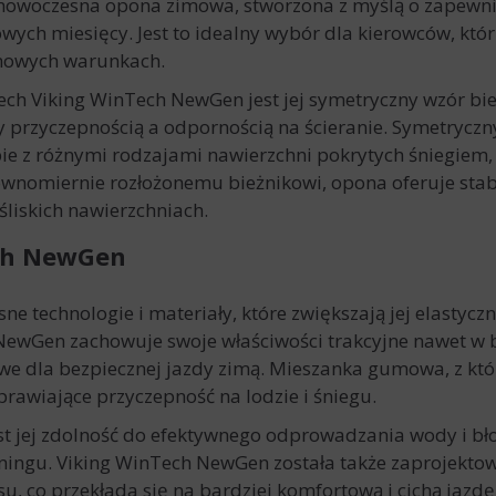
nowoczesna opona zimowa, stworzona z myślą o zapewnie
ych miesięcy. Jest to idealny wybór dla kierowców, któ
imowych warunkach.
ech Viking WinTech NewGen jest jej symetryczny wzór bie
rzyczepnością a odpornością na ścieranie. Symetryczny
obie z różnymi rodzajami nawierzchni pokrytych śniegiem
ównomiernie rozłożonemu bieżnikowi, opona oferuje sta
liskich nawierzchniach.
ech NewGen
 technologie i materiały, które zwiększają jej elastycz
NewGen zachowuje swoje właściwości trakcyjne nawet w 
owe dla bezpiecznej jazdy zimą. Mieszanka gumowa, z któ
rawiające przyczepność na lodzie i śniegu.
st jej zdolność do efektywnego odprowadzania wody i bł
ningu. Viking WinTech NewGen została także zaprojektow
u, co przekłada się na bardziej komfortową i cichą jazdę