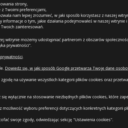
NIEG (3PMSF)
owania strony,
Mała ilość
ie z Twoimi preferencjami,
Duża ilość
Duża ilość
NIEG (3PMSF)
ozwala nam lepiej zrozumieć, w jaki sposób korzystasz z naszej witry
Odstąpienie od umowy
 informacje o tym, jakie działania podejmowałeś w naszej witrynie i
Duża ilość
Duża ilość
 Twoich zainteresowań.
NIEG (3PMSF)
Dostawa
zej witrynie możemy udostępniać partnerom z obszarów społeczności
Mała ilość
tyka prywatności".
NIEG (3PMSF)
Formy Płatności
Mała ilość
NIEG (3PMSF)
Duża ilość
 prywatności
.
Regulamin sklepu
Średnia ilość
17.08
Duża ilość
le.
Dowiedz się, w jaki sposób Google przetwarza Twoje dane osobo
NIEG (3PMSF)
Dlaczego warto kupić w 24opony.pl
Duża ilość
 zgodę na używanie wszystkich kategorii plików cookies oraz przet
Mała ilość
NIEG (3PMSF)
Konkursy i promocje
 się wyłącznie na stosowanie niezbędnych plików cookies, które zape
Duża ilość
Duża ilość
Raty
NIEG (3PMSF)
 możliwość wyboru preferencji dotyczących konkretnych kategorii pli
cofać swoje zgody, odwiedzając sekcję "Ustawienia cookies".
Duża ilość
FAQ
NIEG (3PMSF)