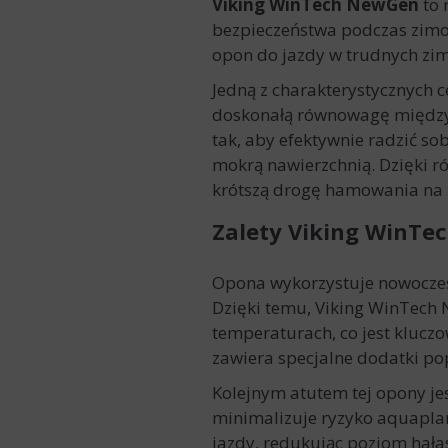
Viking WinTech NewGen
to 
bezpieczeństwa podczas zimow
opon do jazdy w trudnych z
Jedną z charakterystycznych c
doskonałą równowagę między p
tak, aby efektywnie radzić s
mokrą nawierzchnią. Dzięki r
krótszą drogę hamowania na ś
Zalety Viking WinT
Opona wykorzystuje nowoczesne
Dzięki temu, Viking WinTech 
temperaturach, co jest klucz
zawiera specjalne dodatki pop
Kolejnym atutem tej opony je
minimalizuje ryzyko aquapla
jazdy, redukując poziom hałas