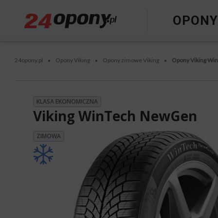
OPON
24opony.pl
Opony Viking
Opony zimowe Viking
Opony Viking Wi
•
•
•
KLASA EKONOMICZNA
Viking WinTech NewGen
ZIMOWA