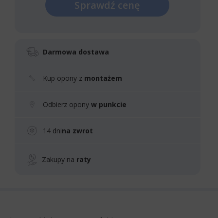
Sprawdź cenę
Darmowa dostawa
Kup opony z
montażem
Odbierz opony
w punkcie
14 dni
na zwrot
Zakupy na
raty