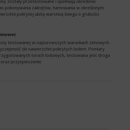
ony zostały przetestowane i spełniają określone
zas pokonywania zakrętów, hamowania w określonym
ierzchni pokrytej ubitą warstwą śniegu o grubości
zimowe)
opony testowanej w najsurowszych warunkach zimowych.
yczepność do nawierzchni pokrytych lodem. Pomiary
rzygotowanych torach lodowych, testowana jest droga
oraz przyspieszenie.