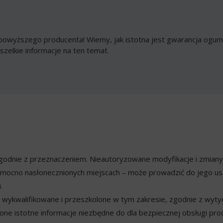
owyższego producenta! Wiemy, jak istotna jest gwarancja ogumi
szelkie informacje na ten temat.
ezgodnie z przeznaczeniem. Nieautoryzowane modyfikacje i zmian
mocno nasłonecznionych miejscach – może prowadzić do jego usz
.
ykwalifikowane i przeszkolone w tym zakresie, zgodnie z wyty
ne istotne informacje niezbędne do dla bezpiecznej obsługi pro