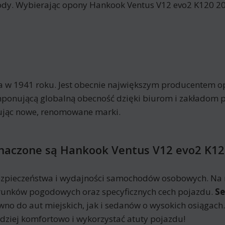
dy. Wybierając opony Hankook Ventus V12 evo2 K120 205
a w 1941 roku. Jest obecnie największym producentem op
ponującą globalną obecność dzięki biurom i zakładom 
kując nowe, renomowane marki.
znaczone są Hankook Ventus V12 evo2 K12
zpieczeństwa i wydajności samochodów osobowych. Na r
runków pogodowych oraz specyficznych cech pojazdu.
S
no do aut miejskich, jak i sedanów o wysokich osiągac
ziej komfortowo i wykorzystać atuty pojazdu!