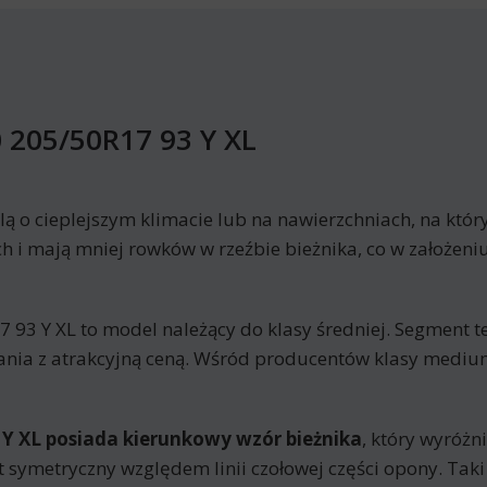
 205/50R17 93 Y XL
lą o cieplejszym klimacie lub na nawierzchniach, na któ
i mają mniej rowków w rzeźbie bieżnika, co w założeniu
3 Y XL to model należący do klasy średniej. Segment t
ania z atrakcyjną ceną. Wśród producentów klasy mediu
Y XL posiada kierunkowy wzór bieżnika
, który wyróżn
est symetryczny względem linii czołowej części opony. Ta