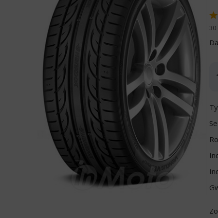
30 
Da
Ty
Se
Ro
In
In
Gw
Zo