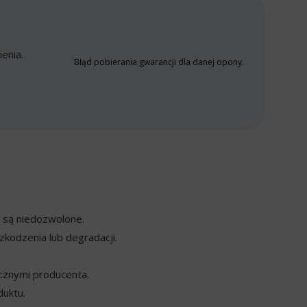
enia.
Błąd pobierania gwarancji dla danej opony.
y są niedozwolone.
kodzenia lub degradacji.
cznymi producenta.
duktu.