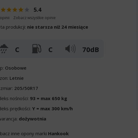
5.4
opinii
Zobacz wszystkie opinie
ta produkcji:
nie starsza niż 24 miesiące
C
C
70dB
p:
Osobowe
zon:
Letnie
zmiar:
205/50R17
deks nośności:
93 = max 650 kg
deks prędkości:
Y = max 300 km/h
arancja:
dożywotnia
bacz inne opony marki
Hankook