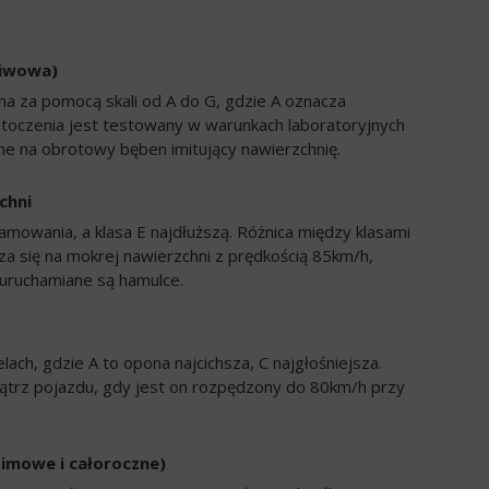
liwowa)
a za pomocą skali od A do G, gdzie A oznacza
 toczenia jest testowany w warunkach laboratoryjnych
e na obrotowy bęben imitujący nawierzchnię.
chni
amowania, a klasa E najdłuższą. Różnica między klasami
a się na mokrej nawierzchni z prędkością 85km/h,
uruchamiane są hamulce.
ch, gdzie A to opona najcichsza, C najgłośniejsza.
trz pojazdu, gdy jest on rozpędzony do 80km/h przy
zimowe i całoroczne)