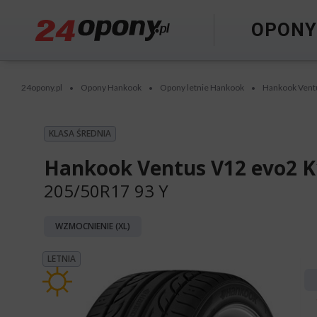
OPON
24opony.pl
Opony Hankook
Opony letnie Hankook
Hankook Vent
•
•
•
KLASA ŚREDNIA
Hankook Ventus V12 evo2 K
205/50R17 93 Y
WZMOCNIENIE (XL)
LETNIA