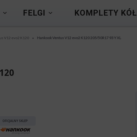
Y
FELGI
KOMPLETY KÓŁ
us V12 evo2 K120
Hankook Ventus V12 evo2 K120 205/50R17 93 Y XL
•
120
OFICJALNY SKLEP