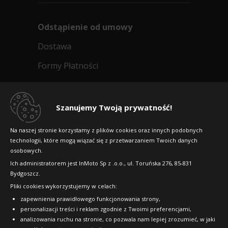
Odstąpienie od umowy
Dostawa
Formy Płatności
Regulamin sklepu
Dlaczego warto kupić w 24opony.pl
Szanujemy Twoją prywatność!
Konkursy i promocje
Na naszej stronie korzystamy z plików cookies oraz innych podobnych
technologii, które mogą wiązać się z przetwarzaniem Twoich danych
Raty
osobowych.
FAQ
Ich administratorem jest InMoto Sp z .o.o., ul. Toruńska 276, 85-831
Bydgoszcz.
Pliki cookies wykorzystujemy w celach:
OFICJALNY PARTNER
zapewnienia prawidłowego funkcjonowania strony,
personalizacji treści i reklam zgodnie z Twoimi preferencjami,
analizowania ruchu na stronie, co pozwala nam lepiej zrozumieć, w jaki