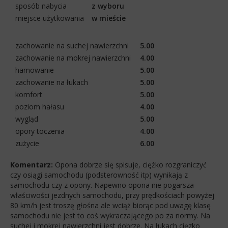
sposób nabycia
z wyboru
miejsce użytkowania
w mieście
zachowanie na suchej nawierzchni
5.00
zachowanie na mokrej nawierzchni
4.00
hamowanie
5.00
zachowanie na łukach
5.00
komfort
5.00
poziom hałasu
4.00
wygląd
5.00
opory toczenia
4.00
zużycie
6.00
Komentarz:
Opona dobrze się spisuje, ciężko rozgraniczyć
czy osiągi samochodu (podsterowność itp) wynikają z
samochodu czy z opony. Napewno opona nie pogarsza
właściwości jezdnych samochodu, przy prędkościach powyżej
80 km/h jest troszę głośna ale wciąż biorąc pod uwagę klasę
samochodu nie jest to coś wykraczającego po za normy. Na
suchej i mokrej nawierzchni jest dobrze. Na łukach cięzko