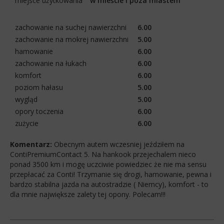
miejsce użytkowania
w mieście i poza miastem
zachowanie na suchej nawierzchni
6.00
zachowanie na mokrej nawierzchni
5.00
hamowanie
6.00
zachowanie na łukach
6.00
komfort
6.00
poziom hałasu
5.00
wygląd
5.00
opory toczenia
6.00
zużycie
6.00
Komentarz:
Obecnym autem wczesniej jeździłem na
ContiPremiumContact 5. Na hankook przejechalem nieco
ponad 3500 km i mogę uczciwie powiedziec że nie ma sensu
przepłacać za Conti! Trzymanie się drogi, hamowanie, pewna i
bardzo stabilna jazda na autostradzie ( Niemcy), komfort - to
dla mnie największe zalety tej opony. Polecam!!!