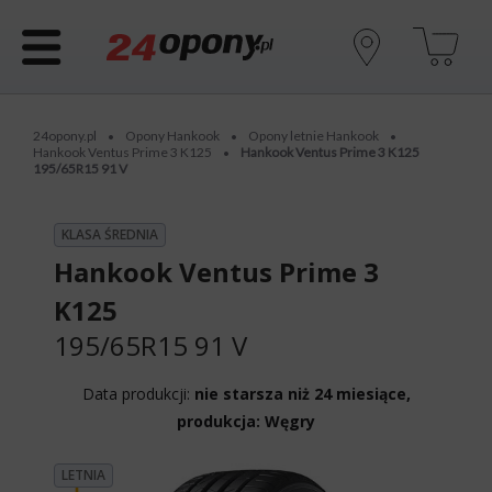
24opony.pl
Opony Hankook
Opony letnie Hankook
•
•
•
Hankook Ventus Prime 3 K125
Hankook Ventus Prime 3 K125
•
195/65R15 91 V
KLASA ŚREDNIA
Hankook Ventus Prime 3
K125
195/65R15 91 V
Data produkcji:
nie starsza niż 24 miesiące,
produkcja: Węgry
LETNIA