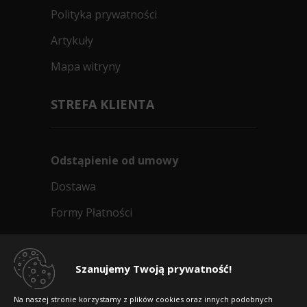
Polityka prywatności
Artykuły
Mapa witryny
STREFA KLIENTA
Odstąpienie od umowy
Dostawa
Formy Płatności
Regulamin sklepu
Dlaczego warto kupić w 24opony.pl
Szanujemy Twoją prywatność!
Konkursy i promocje
Na naszej stronie korzystamy z plików cookies oraz innych podobnych