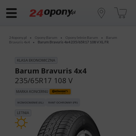
24opony.pl
Opony Barum
Opony letnie Barum
Barum
•
•
•
Bravuris 4x4
Barum Bravuris 4x4 235/65R17 108 V XL FR
•
KLASA EKONOMICZNA
Barum Bravuris 4x4
235/65R17 108 V
MARKA KONCERNU
WZMOCNIENIE (XL)
RANT OCHRONNY (FR)
LETNIA