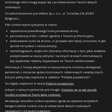
technologii, które mogą wiązać się z przetwarzaniem Twoich danych
Raty
osobowych.
FAQ
Ich administratorem jest InMoto Sp z .o.o., ul. Toruńska 276, 85-831
Bydgoszcz.
Pliki cookies wykorzystujemy w celach:
OFICJALNY PARTNER
zapewnienia prawidłowego funkcjonowania strony,
personalizacji treści i reklam zgodnie z Twoimi preferencjami,
analizowania ruchu na stronie, co pozwala nam lepiej zrozumieć, w jaki
sposób korzystasz z naszej witryny,
marketingowych, dzięki nim zbieramy informacje o tym, jakie działania
podejmowałeś w naszej witrynie i na innych stronach internetowych,
aby wyświetlać reklamy dopasowane do Twoich zainteresowań.
Informacje o Twojej aktywności w naszej witrynie możemy udostępniać
partnerom z obszarów społecznościowych, reklamowych i analitycznych,
których pełną listę znajdziesz w zakładce "Polityka prywatności".
Szczegóły znajdziesz w naszej
Polityce prywatności
.
Jednym z naszych partnerów jest Google.
Dowiedz się, w jaki sposób
Google przetwarza Twoje dane osobowe.
Akceptując wszystkie cookies wyrażasz zgodę na używanie wszystkich
kategorii plików cookies oraz przetwarzanie danych osobowych
związanych z ich wykorzystaniem.