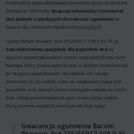
marki należy wyprodukowanie pierwszej opony ze wzorem
bieżnika w 1904 roku.
Grupa producencka Continental
jest jednym z wiodących dostawców ogumienia
na
świecie dla czołowych marek motoryzacyjnych.
Opony Barum Bravuris 4x4 235/65R17 108 V XL FR są
zaprojektowane specjalnie dla pojazdów 4x4
są
wysoce wyspecjalizowane i często mają specyficzny wzór
bieżnika, który można wykorzystać w jeździe terenowej lub
po drogach utwardzonych. Niezależnie od rodzaju
stworzono je, by radziły sobie ze zwiększoną masą tych
pojazdów oraz specyficznymi wymogami napędu na cztery
koła. Zakup prezentowanych opon to korzystny wybór,
który pomoże wydobyć potencjał aut tego typu!
Gwarancja ogumienia Barum
Bravuris 4x4 235/65R17 108 V XL