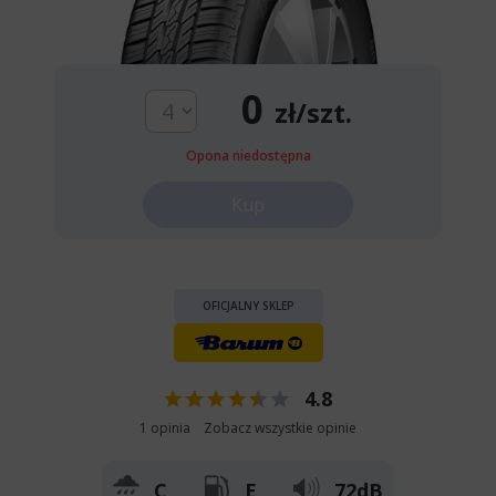
0
zł/szt.
Opona niedostępna
Kup
OFICJALNY SKLEP
4.8
1 opinia
Zobacz wszystkie opinie
C
E
72dB