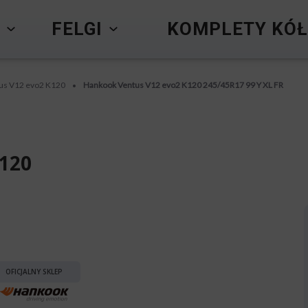
Y
FELGI
KOMPLETY KÓŁ
us V12 evo2 K120
Hankook Ventus V12 evo2 K120 245/45R17 99 Y XL FR
•
120
OFICJALNY SKLEP