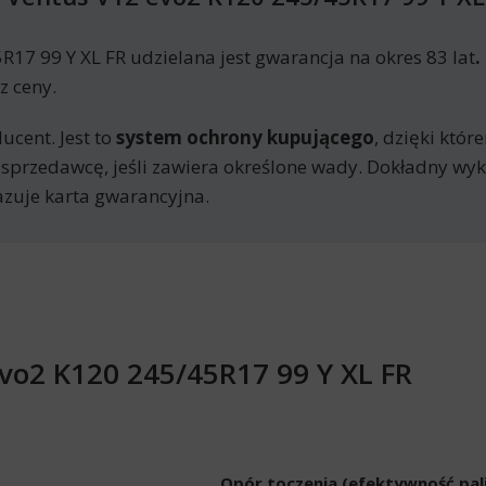
7 99 Y XL FR udzielana jest gwarancja na okres 83 lat
.
z ceny.
ucent. Jest to
system ochrony kupującego
, dzięki któ
 sprzedawcę, jeśli zawiera określone wady. Dokładny w
zuje karta gwarancyjna.
vo2 K120 245/45R17 99 Y XL FR
Opór toczenia (efektywność pa