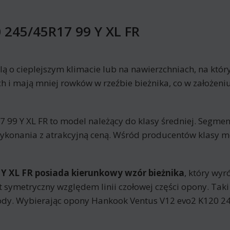
 245/45R17 99 Y XL FR
lą o cieplejszym klimacie lub na nawierzchniach, na któ
i mają mniej rowków w rzeźbie bieżnika, co w założeniu
9 Y XL FR to model należący do klasy średniej. Segmen
wykonania z atrakcyjną ceną. Wśród producentów klasy 
Y XL FR posiada kierunkowy wzór bieżnika
, który wyr
est symetryczny względem linii czołowej części opony. Ta
dy. Wybierając opony Hankook Ventus V12 evo2 K120 245/