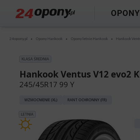
OPON
24opony.pl
Opony Hankook
Opony letnie Hankook
Hankook Vent
•
•
•
KLASA ŚREDNIA
Hankook Ventus V12 evo2 K
245/45R17 99 Y
WZMOCNIENIE (XL)
RANT OCHRONNY (FR)
LETNIA