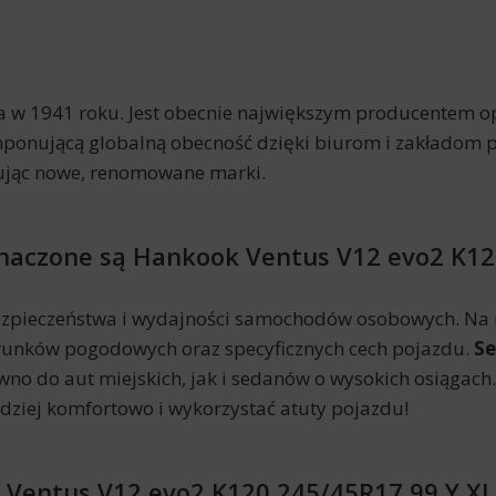
a w 1941 roku. Jest obecnie największym producentem op
ponującą globalną obecność dzięki biurom i zakładom 
kując nowe, renomowane marki.
znaczone są Hankook Ventus V12 evo2 K12
zpieczeństwa i wydajności samochodów osobowych. Na r
runków pogodowych oraz specyficznych cech pojazdu.
S
no do aut miejskich, jak i sedanów o wysokich osiągac
ziej komfortowo i wykorzystać atuty pojazdu!
Ventus V12 evo2 K120 245/45R17 99 Y XL