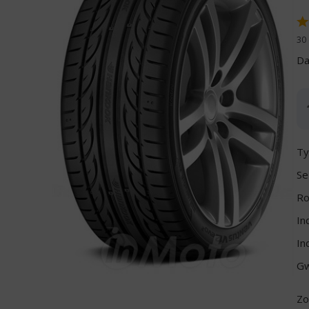
30 
Da
Ty
Se
Ro
In
In
Gw
Zo