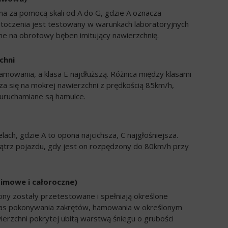
a za pomocą skali od A do G, gdzie A oznacza
 toczenia jest testowany w warunkach laboratoryjnych
e na obrotowy bęben imitujący nawierzchnię.
chni
amowania, a klasa E najdłuższą. Różnica między klasami
a się na mokrej nawierzchni z prędkością 85km/h,
uruchamiane są hamulce.
ch, gdzie A to opona najcichsza, C najgłośniejsza.
trz pojazdu, gdy jest on rozpędzony do 80km/h przy
zimowe i całoroczne)
ony zostały przetestowane i spełniają określone
zas pokonywania zakrętów, hamowania w określonym
ierzchni pokrytej ubitą warstwą śniegu o grubości