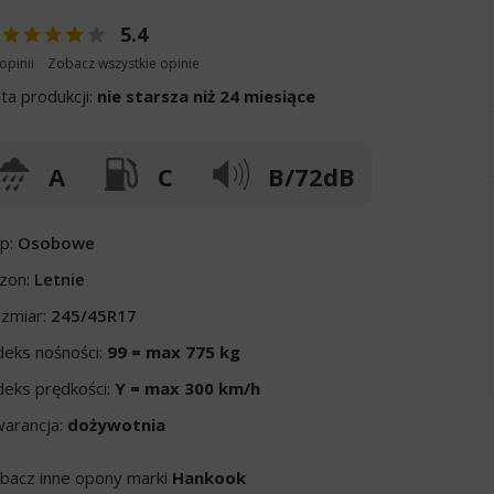
5.4
opinii
Zobacz wszystkie opinie
ta produkcji:
nie starsza niż 24 miesiące
A
C
B/72dB
p:
Osobowe
zon:
Letnie
zmiar:
245/45R17
deks nośności:
99 = max 775 kg
deks prędkości:
Y = max 300 km/h
arancja:
dożywotnia
bacz inne opony marki
Hankook