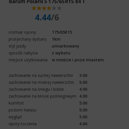
Barum Polaris 5 175/65R15 84 T
4.44
/6
rozmiar opony
175/65R15
przejechany dystans
1km
styl jazdy
umiarkowany
sposób nabycia
z wyboru
miejsce użytkowania
w mieście i poza miastem
zachowanie na suchej nawierzchni
3.00
zachowanie na mokrej nawierzchni
5.00
zachowanie na śniegu i lodzie
4.00
zachowanie na błocie pośniegowym
4.00
komfort
5.00
poziom hałasu
5.00
wygląd
5.00
opory toczenia
4.00