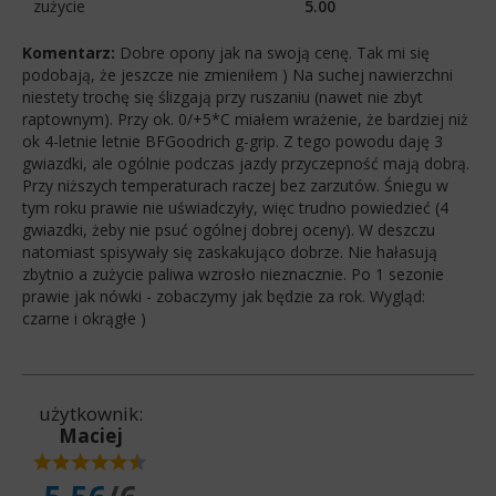
zużycie
5.00
Komentarz:
Dobre opony jak na swoją cenę. Tak mi się
podobają, że jeszcze nie zmieniłem ) Na suchej nawierzchni
niestety trochę się ślizgają przy ruszaniu (nawet nie zbyt
raptownym). Przy ok. 0/+5*C miałem wrażenie, że bardziej niż
ok 4-letnie letnie BFGoodrich g-grip. Z tego powodu daję 3
gwiazdki, ale ogólnie podczas jazdy przyczepność mają dobrą.
Przy niższych temperaturach raczej bez zarzutów. Śniegu w
tym roku prawie nie uświadczyły, więc trudno powiedzieć (4
gwiazdki, żeby nie psuć ogólnej dobrej oceny). W deszczu
natomiast spisywały się zaskakująco dobrze. Nie hałasują
zbytnio a zużycie paliwa wzrosło nieznacznie. Po 1 sezonie
prawie jak nówki - zobaczymy jak będzie za rok. Wygląd:
czarne i okrągłe )
użytkownik:
Maciej