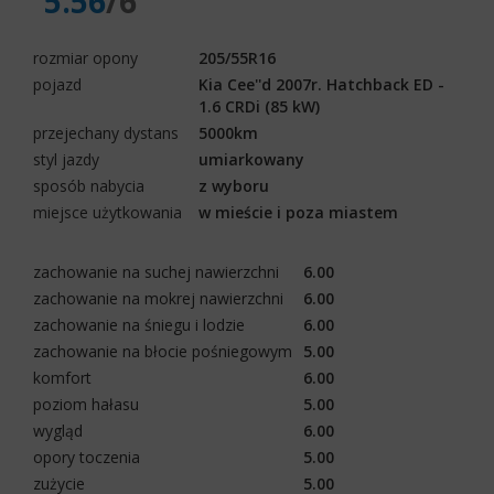
5.56
/6
rozmiar opony
205/55R16
pojazd
Kia Cee''d 2007r. Hatchback ED -
1.6 CRDi (85 kW)
przejechany dystans
5000km
styl jazdy
umiarkowany
sposób nabycia
z wyboru
miejsce użytkowania
w mieście i poza miastem
zachowanie na suchej nawierzchni
6.00
zachowanie na mokrej nawierzchni
6.00
zachowanie na śniegu i lodzie
6.00
zachowanie na błocie pośniegowym
5.00
komfort
6.00
poziom hałasu
5.00
wygląd
6.00
opory toczenia
5.00
zużycie
5.00