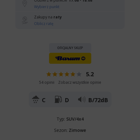
Odbierz w punkcie
17.08 - 18.08
Wybierz punkt
Zakupy na
raty
Oblicz ratę
OFICJALNY SKLEP
5.2
54 opinii
Zobacz wszystkie opinie
C
D
B/72dB
Typ:
SUV/4x4
Sezon:
Zimowe