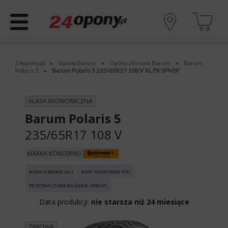
24opony.pl
Opony Barum
Opony zimowe Barum
Barum
•
•
•
Polaris 5
Barum Polaris 5 235/65R17 108 V XL FR 3PMSF
•
KLASA EKONOMICZNA
Barum Polaris 5
235/65R17 108 V
MARKA KONCERNU
WZMOCNIENIE (XL)
RANT OCHRONNY (FR)
PRZEZNACZONE NA ŚNIEG (3PMSF)
Data produkcji:
nie starsza niż 24 miesiące
ZIMOWA