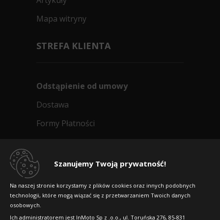
Artykuły
Mapa witryny
STREFA KLIENTA
Odstąpienie od umowy
Dostawa
Formy Płatności
Regulamin sklepu
Dlaczego warto kupić w 24opony.pl
Szanujemy Twoją prywatność!
Konkursy i promocje
Na naszej stronie korzystamy z plików cookies oraz innych podobnych
technologii, które mogą wiązać się z przetwarzaniem Twoich danych
Raty
osobowych.
FAQ
Ich administratorem jest InMoto Sp z .o.o., ul. Toruńska 276, 85-831